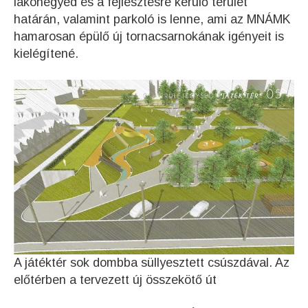
lakónegyed és a fejlesztésre kerülő terület
határán, valamint parkoló is lenne, ami az MNÁMK
hamarosan épülő új tornacsarnokának igényeit is
kielégítené.
A játéktér sok dombba süllyesztett csúszdával. Az
előtérben a tervezett új összekötő út