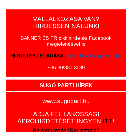
VÁLLALKOZÁSA VAN?
HIRDESSEN NÁLUNK!
BANNER ÉS PR cikk hirdetés Facebook
megjelenéssel is
HIRDETÉS FELADÁSA:
hirdetes@sugopart.hu
+36-30/330-3030
SUGÓ PARTI HÍREK
www.sugopart.hu
ADJA FEL LAKOSSÁGI
APRÓHIRDETÉSÉT INGYEN
ITT
!
Bejelentkezés
/
Regisztráció