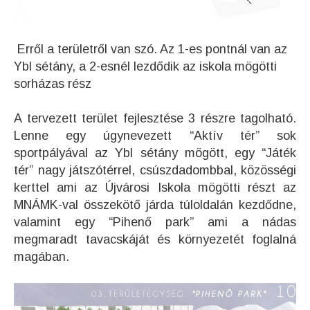
Erről a területről van szó. Az 1-es pontnál van az
Ybl sétány, a 2-esnél lezdődik az iskola mögötti
sorházas rész
A tervezett terület fejlesztése 3 részre tagolható.
Lenne egy úgynevezett “Aktív tér” sok
sportpályával az Ybl sétány mögött, egy “Játék
tér” nagy játszótérrel, csúszdadombbal, közösségi
kerttel ami az Újvárosi Iskola mögötti részt az
MNÁMK-val összekötő járda túloldalán kezdődne,
valamint egy “Pihenő park” ami a nádas
megmaradt tavacskáját és környezetét foglalná
magában.