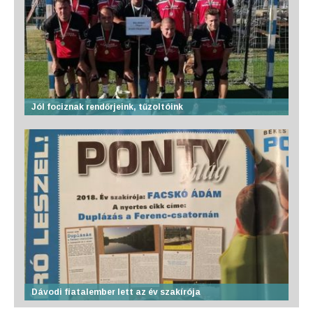
Jól fociznak rendőrjeink, tűzoltóink
Dávodi fiatalember lett az év szakírója