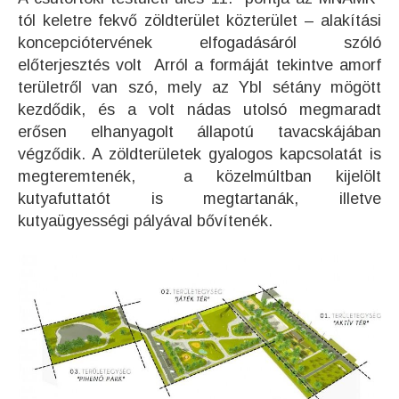
tól keletre fekvő zöldterület közterület – alakítási
koncepciótervének elfogadásáról szóló
előterjesztés volt Arról a formáját tekintve amorf
területről van szó, mely az Ybl sétány mögött
kezdődik, és a volt nádas utolsó megmaradt
erősen elhanyagolt állapotú tavacskájában
végződik. A zöldterületek gyalogos kapcsolatát is
megteremtenék, a közelmúltban kijelölt
kutyafuttatót is megtartanák, illetve
kutyaügyességi pályával bővítenék.