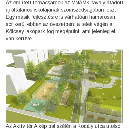
Az említett tornacsarnok az MNÁMK tavaly átadott
új általános iskolájának szomszédságában lesz.
Egy másik fejlesztésre is várhatóan hamarosan
sor kerül ebben az övezetben: a telek végén a
Kölcsey lakópark fog megépülni, ami jelenleg el
van kerítve.
Az Aktív tér A kép bal szélén a Kodály utca utolsó