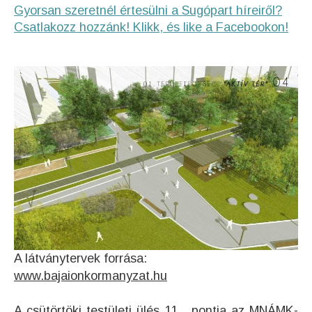
Gyorsan szeretnél értesülni a Sugópart híreiről?
Csatlakozz hozzánk! Klikk, és like a Facebookon!
A látványtervek forrása:
www.bajaionkormanyzat.hu
A csütörtöki testületi ülés 11. pontja az MNÁMK-