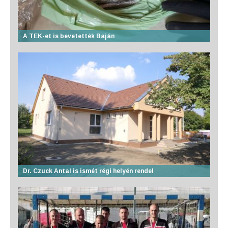
A TEK-et is bevetették Baján
Dr. Czuck Antal is ismét régi helyén rendel