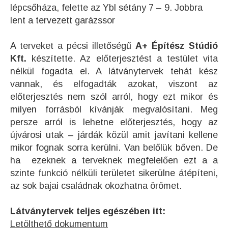
lépcsőháza, felette az Ybl sétány 7 – 9. Jobbra
lent a tervezett garázssor
A terveket a pécsi illetőségű
A+ Építész Stúdió
Kft.
készítette. Az előterjesztést a testület vita
nélkül fogadta el. A látványtervek tehát kész
vannak, és elfogadták azokat, viszont az
előterjesztés nem szól arról, hogy ezt mikor és
milyen forrásból kívánják megvalósítani. Meg
persze arról is lehetne előterjesztés, hogy az
újvárosi utak – járdák közül amit javítani kellene
mikor fognak sorra kerülni. Van belőlük bőven. De
ha ezeknek a terveknek megfelelően ezt a a
szinte funkció nélküli területet sikerülne átépíteni,
az sok bajai családnak okozhatna örömet.
Látványtervek teljes egészében itt:
Letölthető dokumentum