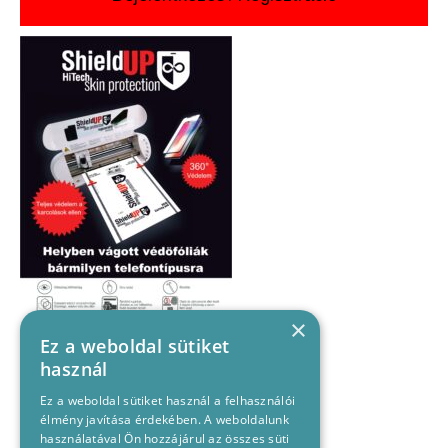
×
Ez a weboldal sütiket
használ
Ez a weboldal sütiket használ a felhasználói
élmény javítása érdekében. A weboldalunk
használatával Ön hozzájárul az összes süti