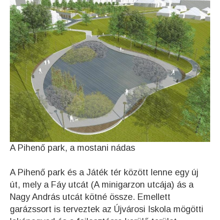
A Pihenő park, a mostani nádas
A Pihenő park és a Játék tér között lenne egy új
út, mely a Fáy utcát (A minigarzon utcája) ás a
Nagy András utcát kötné össze. Emellett
garázssort is terveztek az Újvárosi Iskola mögötti