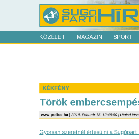
KÖZÉLET
MAGAZIN
SPORT
KÉKFÉNY
Török embercsempé
www.police.hu
|
2019. Feburár 16. 12:48:00 | Utolsó frissí
Gyorsan szeretnél értesülni a Sugópart 