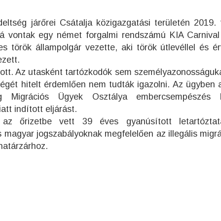
ltség járőrei Csátalja közigazgatási területén 2019. 
lá vontak egy német forgalmi rendszámú KIA Carnival
 török állampolgár vezette, aki török útlevéllel és é
zett.
azott. Az utasként tartózkodók sem személyazonosságuk
égét hitelt érdemlően nem tudták igazolni. Az ügyben 
ág Migrációs Ügyek Osztálya embercsempészés b
t indított eljárást.
az őrizetbe vett 39 éves gyanúsított letartóztat
s magyar jogszabályoknak megfelelően az illegális migr
 határzárhoz.