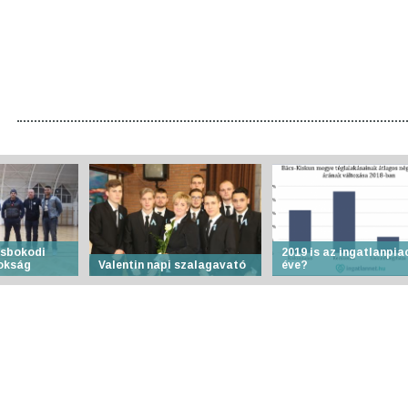
csbokodi
2019 is az ingatlanpia
nokság
Valentin napi szalagavató
éve?