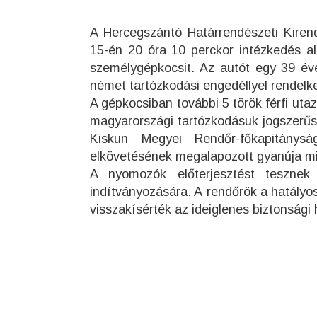
A Hercegszántó Határrendészeti Kirende
15-én 20 óra 10 perckor intézkedés a
személygépkocsit. Az autót egy 39 éves
német tartózkodási engedéllyel rendelke
A gépkocsiban további 5 török férfi ut
magyarországi tartózkodásuk jogszerűs
Kiskun Megyei Rendőr-főkapitánys
elkövetésének megalapozott gyanúja miat
A nyomozók előterjesztést tesznek 
indítványozására. A rendőrök a hatályo
visszakísérték az ideiglenes biztonsági