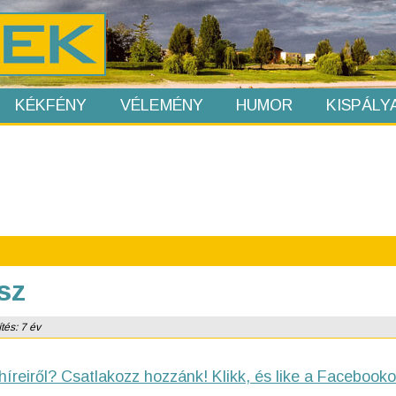
KÉKFÉNY
VÉLEMÉNY
HUMOR
KISPÁLY
sz
tés: 7 év
híreiről? Csatlakozz hozzánk! Klikk, és like a Facebooko