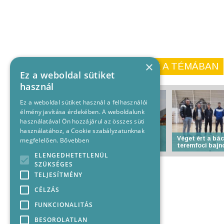
×
KORÁBBI CIKKEINK A TÉMÁBAN
Ez a weboldal sütiket
használ
Ez a weboldal sütiket használ a felhasználói
élmény javítása érdekében. A weboldalunk
használatával Ön hozzájárul az összes süti
használatához, a Cookie szabályzatunknak
Bronzkori és Árpád-kori
leleteket találtak a
Véget ért a bá
megfelelően.
Bővebben
régészek Baja határában
teremfoci baj
ELENGEDHETETLENÜL
SZÜKSÉGES
TELJESÍTMÉNY
CÉLZÁS
FUNKCIONALITÁS
BESOROLATLAN