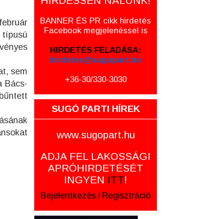
HIRDESSEN NÁLUNK!
BANNER ÉS PR cikk hirdetés
február
Facebook megjelenéssel is
 típusú
rvényes
HIRDETÉS FELADÁSA:
hirdetes@sugopart.hu
at, sem
+36-30/330-3030
a Bács-
űntett
SUGÓ PARTI HÍREK
ásának
ánsokat
www.sugopart.hu
ADJA FEL LAKOSSÁGI
APRÓHIRDETÉSÉT
INGYEN
ITT
!
Bejelentkezés
/
Regisztráció