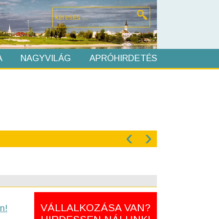
A
NAGYVILÁG
APRÓHIRDETÉS
‹
›
VÁLLALKOZÁSA VAN?
n!