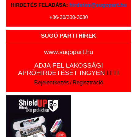
HIRDETÉS FELADÁSA:
hirdetes@sugopart.hu
+36-30/330-3030
SUGÓ PARTI HÍREK
www.sugopart.hu
ADJA FEL LAKOSSÁGI
APRÓHIRDETÉSÉT INGYEN
ITT
!
Bejelentkezés
/
Regisztráció