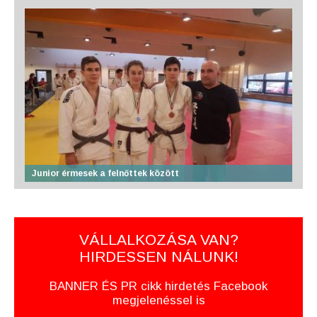
Junior érmesek a felnőttek között
VÁLLALKOZÁSA VAN?
HIRDESSEN NÁLUNK!
BANNER ÉS PR cikk hirdetés Facebook
megjelenéssel is