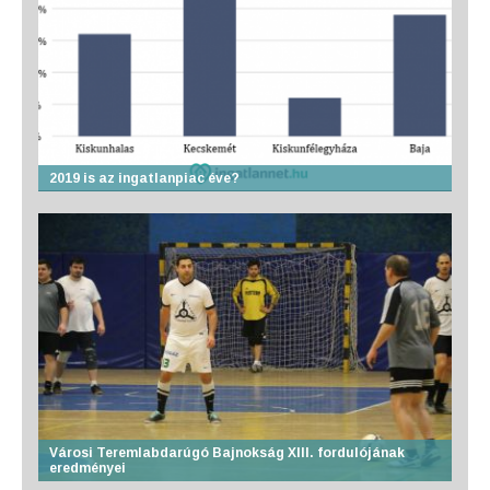
2019 is az ingatlanpiac éve?
Városi Teremlabdarúgó Bajnokság XIII. fordulójának
eredményei