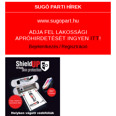
SUGÓ PARTI HÍREK
www.sugopart.hu
ADJA FEL LAKOSSÁGI
APRÓHIRDETÉSÉT INGYEN
ITT
!
Bejelentkezés
/
Regisztráció