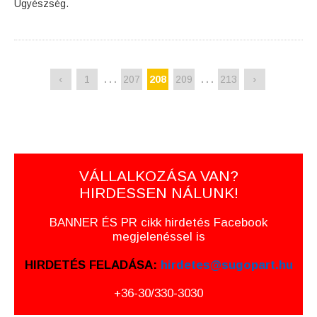
Ügyészség.
…
…
‹
1
207
208
209
213
›
VÁLLALKOZÁSA VAN?
HIRDESSEN NÁLUNK!
BANNER ÉS PR cikk hirdetés Facebook
megjelenéssel is
HIRDETÉS FELADÁSA:
hirdetes@sugopart.hu
+36-30/330-3030