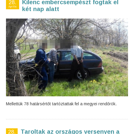
Kilenc embercsempészt fogtak el
28.
Április
két nap alatt
Mellettük 78 határsértőt tartóztattak fel a megyei rendőrök.
Taroltak az országos versenyen a
28.