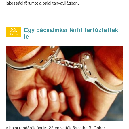
lakossági fórumot a bajai tanyavilágban.
Egy bácsalmási férfit tartóztattak
23.
Április
le
A bajai rendőrök április 22-én vették őrizetbe B. Gábor