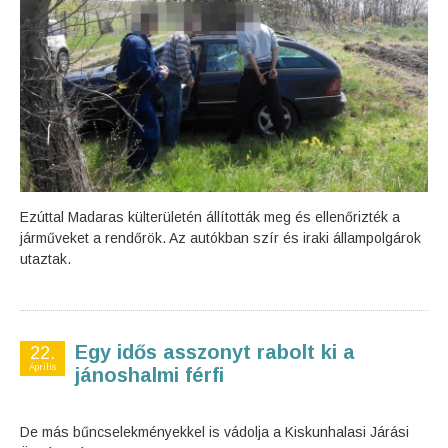
Ezúttal Madaras külterületén állították meg és ellenőrizték a
járműveket a rendőrök. Az autókban szír és iraki állampolgárok
utaztak.
Egy idős asszonyt rabolt ki a
22.
Április
jánoshalmi férfi
De más bűncselekményekkel is vádolja a Kiskunhalasi Járási