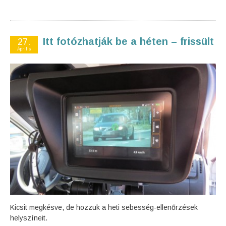
Itt fotózhatják be a héten – frissült
27.
Április
Kicsit megkésve, de hozzuk a heti sebesség-ellenőrzések
helyszíneit.