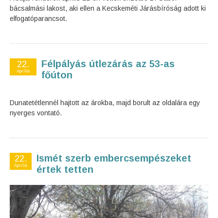
bácsalmási lakost, aki ellen a Kecskeméti Járásbíróság adott ki
elfogatóparancsot.
Félpályás útlezárás az 53-as
22.
Április
főúton
Dunatetétlennél hajtott az árokba, majd borult az oldalára egy
nyerges vontató.
Ismét szerb embercsempészeket
22.
Április
értek tetten