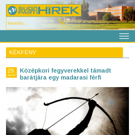
KÉKFÉNY
Középkori fegyverekkel támadt
29.
Április
barátjára egy madarasi férfi