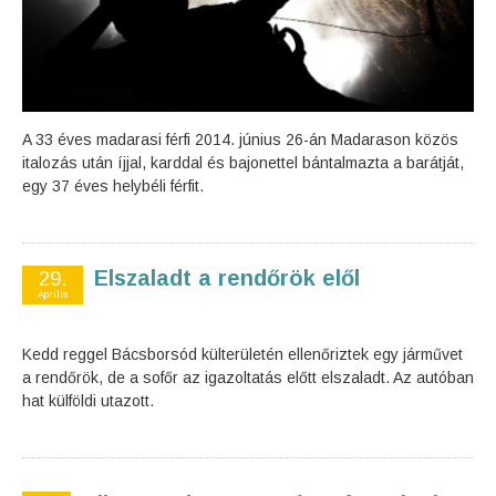
A 33 éves madarasi férfi 2014. június 26-án Madarason közös
italozás után íjjal, karddal és bajonettel bántalmazta a barátját,
egy 37 éves helybéli férfit.
Elszaladt a rendőrök elől
29.
Április
Kedd reggel Bácsborsód külterületén ellenőriztek egy járművet
a rendőrök, de a sofőr az igazoltatás előtt elszaladt. Az autóban
hat külföldi utazott.