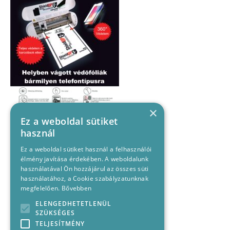
×
Ez a weboldal sütiket
használ
Ez a weboldal sütiket használ a felhasználói
élmény javítása érdekében. A weboldalunk
használatával Ön hozzájárul az összes süti
használatához, a Cookie szabályzatunknak
megfelelően.
Bővebben
ELENGEDHETETLENÜL
SZÜKSÉGES
TELJESÍTMÉNY