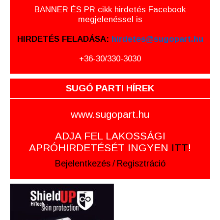
BANNER ÉS PR cikk hirdetés Facebook
megjelenéssel is
HIRDETÉS FELADÁSA:
hirdetes@sugopart.hu
+36-30/330-3030
SUGÓ PARTI HÍREK
www.sugopart.hu
ADJA FEL LAKOSSÁGI
APRÓHIRDETÉSÉT INGYEN
ITT
!
Bejelentkezés
/
Regisztráció