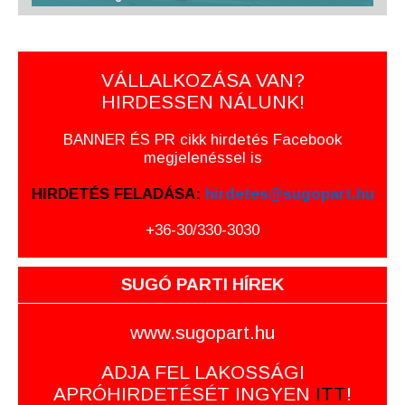
VÁLLALKOZÁSA VAN?
HIRDESSEN NÁLUNK!
BANNER ÉS PR cikk hirdetés Facebook
megjelenéssel is
HIRDETÉS FELADÁSA:
hirdetes@sugopart.hu
+36-30/330-3030
SUGÓ PARTI HÍREK
www.sugopart.hu
ADJA FEL LAKOSSÁGI
APRÓHIRDETÉSÉT INGYEN
ITT
!