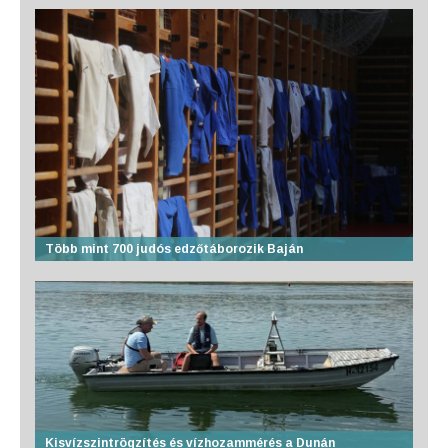
Több mint 700 judós edzőtáborozik Baján
Kisvízszintrögzítés és vízhozammérés a Dunán