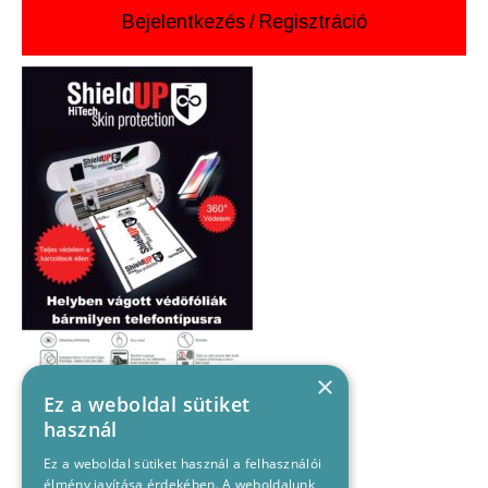
Bejelentkezés
/
Regisztráció
×
Ez a weboldal sütiket
használ
Ez a weboldal sütiket használ a felhasználói
élmény javítása érdekében. A weboldalunk