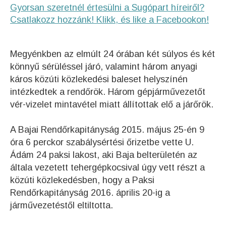
Gyorsan szeretnél értesülni a Sugópart híreiről?
Csatlakozz hozzánk! Klikk, és like a Facebookon!
Megyénkben az elmúlt 24 órában két súlyos és két
könnyű sérüléssel járó, valamint három anyagi
káros közúti közlekedési baleset helyszínén
intézkedtek a rendőrök. Három gépjárművezetőt
vér-vizelet mintavétel miatt állítottak elő a járőrök.
A Bajai Rendőrkapitányság 2015. május 25-én 9
óra 6 perckor szabálysértési őrizetbe vette U.
Ádám 24 paksi lakost, aki Baja belterületén az
általa vezetett tehergépkocsival úgy vett részt a
közúti közlekedésben, hogy a Paksi
Rendőrkapitányság 2016. április 20-ig a
járművezetéstől eltiltotta.