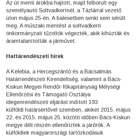
Az út menti árokba hajtott, majd felborult egy
személyautó Soltvadkertnél, a Tázlárral vezető
úton május 25-én. A balesetben senki sem sérült
meg. A műszaki mentést a soltvadkerti
önkormányzati tűzoltók végezték, akik kihúzták és
áramtalanították a járművet.
Hattárendészeti hírek
A Kelebia, a Hercegszántó és a Bácsalmás
Határrendészeti Kirendeltség, valamint a Bács-
Kiskun Megyei Rendőr-főkapitányság Mélységi
Ellenőrzési és Támogató Osztálya
idegenrendészeti eljárást indított 193
külföldi határsértővel szemben, akiket 2015. május
22. és 2015. május 25. közötti időben Bács-Kiskun
megye déli részén ellenőriztek a járőrök. A
külföldiek magyarországi tartózkodásuk