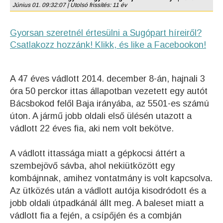
Június 01. 09:32:07 | Utolsó frissítés: 11 év
Gyorsan szeretnél értesülni a Sugópart híreiről?
Csatlakozz hozzánk! Klikk, és like a Facebookon!
A 47 éves vádlott 2014. december 8-án, hajnali 3
óra 50 perckor ittas állapotban vezetett egy autót
Bácsbokod felől Baja irányába, az 5501-es számú
úton. A jármű jobb oldali első ülésén utazott a
vádlott 22 éves fia, aki nem volt bekötve.
A vádlott ittassága miatt a gépkocsi áttért a
szembejövő sávba, ahol nekiütközött egy
kombájnnak, amihez vontatmány is volt kapcsolva.
Az ütközés után a vádlott autója kisodródott és a
jobb oldali útpadkánál állt meg. A baleset miatt a
vádlott fia a fején, a csípőjén és a combján