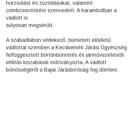
horzsolást és zúzódásokat, valamint
combcsonttörést szenvedett. A karambolban a
vádlott is
súlyosan megsérült.
A szabadlábon védekező, büntetett előéletű
vádlottal szemben a Kecskeméti Járási Ügyészség
felfüggesztett börtönbüntetés és járművezetéstől
eltiltás kiszabását indítványozta. A vádlott
bűnösségéről a Bajai Járásbíróság fog dönteni.