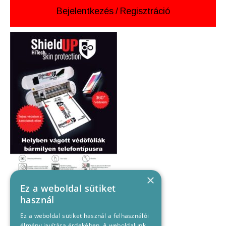
Bejelentkezés
/
Regisztráció
×
Ez a weboldal sütiket
használ
Ez a weboldal sütiket használ a felhasználói
élmény javítása érdekében. A weboldalunk