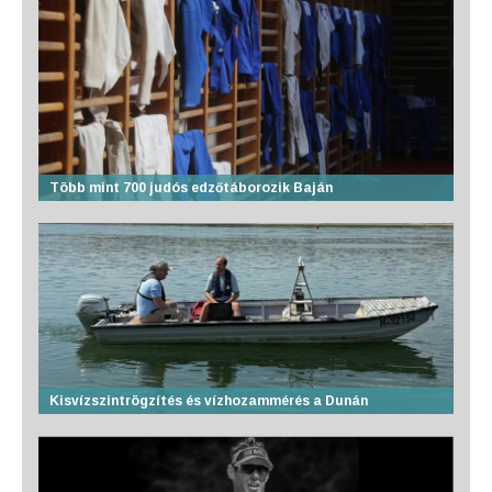
Több mint 700 judós edzőtáborozik Baján
Kisvízszintrögzítés és vízhozammérés a Dunán