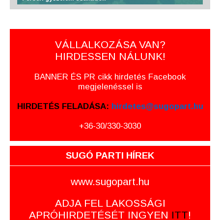
VÁLLALKOZÁSA VAN?
HIRDESSEN NÁLUNK!
BANNER ÉS PR cikk hirdetés Facebook
megjelenéssel is
HIRDETÉS FELADÁSA:
hirdetes@sugopart.hu
+36-30/330-3030
SUGÓ PARTI HÍREK
www.sugopart.hu
ADJA FEL LAKOSSÁGI
APRÓHIRDETÉSÉT INGYEN
ITT
!