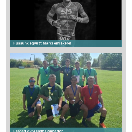
Fussunk együtt Marci emlékére!
Feröeri győzelem Csanádon