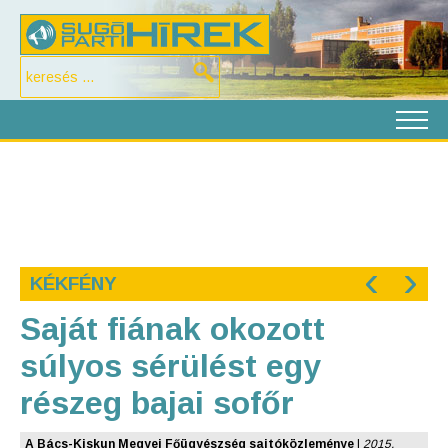
‹
›
KÉKFÉNY
Saját fiának okozott
súlyos sérülést egy
részeg bajai sofőr
A Bács-Kiskun Megyei Főügyészség sajtóközleménye
|
2015.