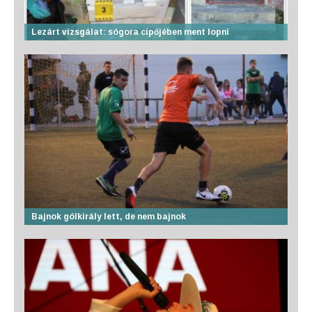
Lezárt vizsgálat: sógora cipőjében ment lopni
Bajnok gólkirály lett, de nem bajnok