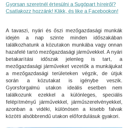
Gyorsan szeretnél értesülni a Sugópart híreiről?
Csatlakozz hozzánk! Klikk, és like a Facebookon!
A tavaszi, nyári és őszi mezőgazdasági munkák
idején a nap szinte minden időszakában
találkozhatunk a közutakon munkába vagy onnan
hazafelé tartó mezőgazdasági járművekkel. A nyári
betakarítási időszak jelenleg is tart, a
mezőgazdasági járműveket vezetők a munkájukat
a mezőgazdasági területeken végzik, de útjuk
során a közutakat is igénybe veszik.
Gyorsforgalmú utakon ideális esetben nem
találkozunk ezekkel a különleges, speciális
felépítményű járművekkel, járműszerelvényekkel,
azonban a vidéki, különösen a kisebb falvak
közötti alsóbbrendű utakon előfordulásuk gyakori.