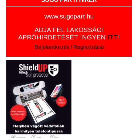
www.sugopart.hu
ADJA FEL LAKOSSÁGI
APRÓHIRDETÉSÉT INGYEN
ITT
!
Bejelentkezés
/
Regisztráció