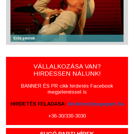
Erős péntek
VÁLLALKOZÁSA VAN?
HIRDESSEN NÁLUNK!
BANNER ÉS PR cikk hirdetés Facebook
megjelenéssel is
HIRDETÉS FELADÁSA:
hirdetes@sugopart.hu
+36-30/330-3030
SUGÓ PARTI HÍREK