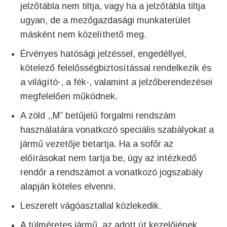
jelzőtábla nem tiltja, vagy ha a jelzőtábla tiltja
ugyan, de a mezőgazdasági munkaterület
másként nem közelíthető meg.
Érvényes hatósági jelzéssel, engedéllyel,
kötelező felelősségbiztosítással rendelkezik és
a világító-, a fék-, valamint a jelzőberendezései
megfelelően működnek.
A zöld ,,M” betűjelű forgalmi rendszám
használatára vonatkozó speciális szabályokat a
jármű vezetője betartja. Ha a sofőr az
előírásokat nem tartja be, úgy az intézkedő
rendőr a rendszámot a vonatkozó jogszabály
alapján köteles elvenni.
Leszerelt vágóasztallal közlekedik.
A túlméretes jármű, az adott út kezelőjének