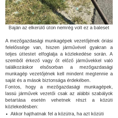
Baján az elkerülő úton nemrég volt ez a baleset
A mezőgazdasági munkagépek vezetőjének óriási
felelőssége van, hiszen járművével gyakran a
teljes úttestet elfoglalja a közlekedése során. A
szemből érkező vagy őt előző járművekkel való
találkozáskor elsősorban a mezőgazdasági
munkagép vezetőjének kell mindent megtennie a
saját és a mások biztonsága érdekében.
Fontos, hogy a mezőgazdasági munkagépek,
lassú járművek vezetői csak az alábbi szabályok
betartása esetén vehetnek részt a közúti
közlekedésben:
Akkor hajthatnak fel a közútra, ha azt közúti