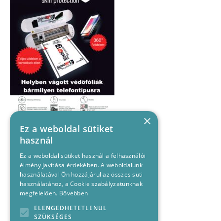
×
Ez a weboldal sütiket
használ
Ez a weboldal sütiket használ a felhasználói
élmény javítása érdekében. A weboldalunk
használatával Ön hozzájárul az összes süti
használatához, a Cookie szabályzatunknak
megfelelően.
Bővebben
ELENGEDHETETLENÜL
SZÜKSÉGES