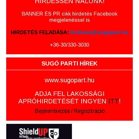
HIRDESSEN NÁLUNK!
BANNER ÉS PR cikk hirdetés Facebook
megjelenéssel is
HIRDETÉS FELADÁSA:
hirdetes@sugopart.hu
+36-30/330-3030
SUGÓ PARTI HÍREK
www.sugopart.hu
ADJA FEL LAKOSSÁGI
APRÓHIRDETÉSÉT INGYEN
ITT
!
Bejelentkezés
/
Regisztráció