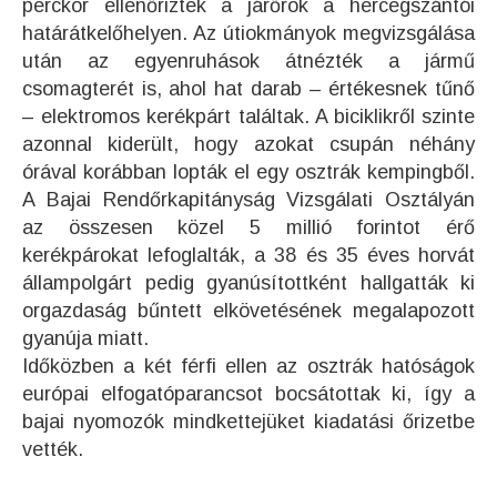
perckor ellenőriztek a járőrök a hercegszántói
határátkelőhelyen. Az útiokmányok megvizsgálása
után az egyenruhások átnézték a jármű
csomagterét is, ahol hat darab – értékesnek tűnő
– elektromos kerékpárt találtak. A biciklikről szinte
azonnal kiderült, hogy azokat csupán néhány
órával korábban lopták el egy osztrák kempingből.
A Bajai Rendőrkapitányság Vizsgálati Osztályán
az összesen közel 5 millió forintot érő
kerékpárokat lefoglalták, a 38 és 35 éves horvát
állampolgárt pedig gyanúsítottként hallgatták ki
orgazdaság bűntett elkövetésének megalapozott
gyanúja miatt.
Időközben a két férfi ellen az osztrák hatóságok
európai elfogatóparancsot bocsátottak ki, így a
bajai nyomozók mindkettejüket kiadatási őrizetbe
vették.