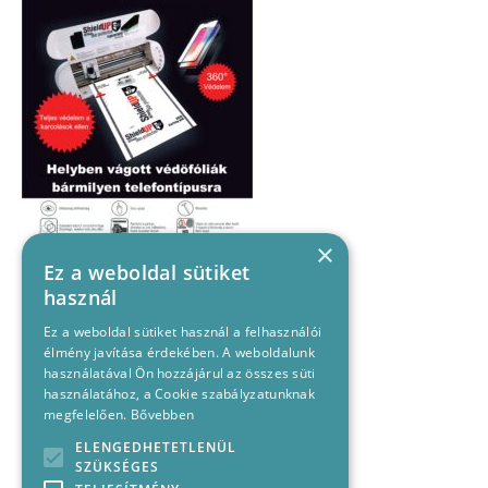
×
Ez a weboldal sütiket
használ
Ez a weboldal sütiket használ a felhasználói
élmény javítása érdekében. A weboldalunk
használatával Ön hozzájárul az összes süti
használatához, a Cookie szabályzatunknak
megfelelően.
Bővebben
ELENGEDHETETLENÜL
SZÜKSÉGES