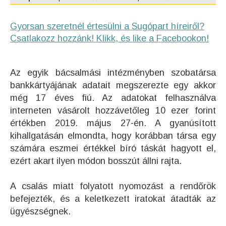
Gyorsan szeretnél értesülni a Sugópart híreiről?
Csatlakozz hozzánk! Klikk, és like a Facebookon!
Az egyik bácsalmási intézményben szobatársa
bankkártyájának adatait megszerezte egy akkor
még 17 éves fiú. Az adatokat felhasználva
interneten vásárolt hozzávetőleg 10 ezer forint
értékben 2019. május 27-én. A gyanúsított
kihallgatásán elmondta, hogy korábban társa egy
számára eszmei értékkel bíró táskát hagyott el,
ezért akart ilyen módon bosszút állni rajta.
A csalás miatt folyatott nyomozást a rendőrök
befejezték, és a keletkezett iratokat átadták az
ügyészségnek.