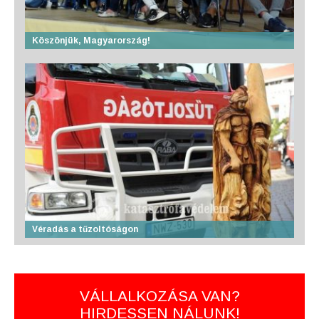
Köszönjük, Magyarország!
Véradás a tűzoltóságon
VÁLLALKOZÁSA VAN?
HIRDESSEN NÁLUNK!