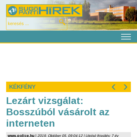
‹
›
KÉKFÉNY
Lezárt vizsgálat:
Bosszúból vásárolt az
interneten
www.police.hu
|
2019. Október 05. 09:04:12 | Utolsó frissítés: 7 év