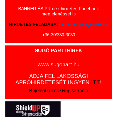
BANNER ÉS PR cikk hirdetés Facebook
megjelenéssel is
HIRDETÉS FELADÁSA:
hirdetes@sugopart.hu
+36-30/330-3030
SUGÓ PARTI HÍREK
www.sugopart.hu
ADJA FEL LAKOSSÁGI
APRÓHIRDETÉSÉT INGYEN
ITT
!
Bejelentkezés
/
Regisztráció