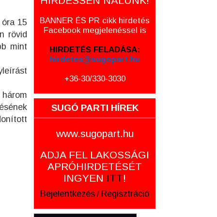
HIRDESSEN NÁLUNK!
BANNER ÉS PR cikk hirdetés
 óra 15
Facebook megjelenéssel is
n rövid
bb mint
HIRDETÉS FELADÁSA:
hirdetes@sugopart.hu
yleírást
+36-30/330-3030
a három
tésének
SUGÓ PARTI HÍREK
onított
www.sugopart.hu
ADJA FEL LAKOSSÁGI
APRÓHIRDETÉSÉT
INGYEN
ITT
!
Bejelentkezés
/
Regisztráció