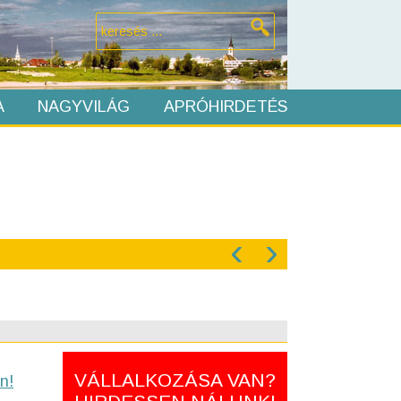
A
NAGYVILÁG
APRÓHIRDETÉS
‹
›
VÁLLALKOZÁSA VAN?
n!