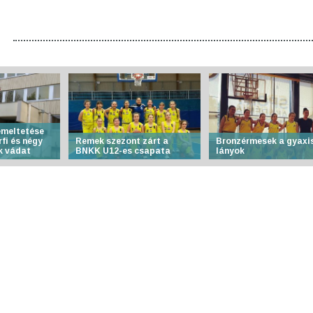
emeltetése
fi és négy
Remek szezont zárt a
Bronzérmesek a gyaxi
k vádat
BNKK U12-es csapata
lányok