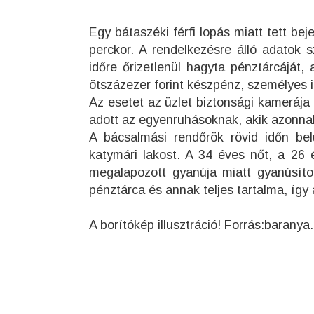
Egy bátaszéki férfi lopás miatt tett be
perckor. A rendelkezésre álló adatok s
időre őrizetlenül hagyta pénztárcáját,
ötszázezer forint készpénz, személyes i
Az esetet az üzlet biztonsági kamerája r
adott az egyenruhásoknak, akik azonnal
A bácsalmási rendőrök rövid időn be
katymári lakost. A 34 éves nőt, a 26 é
megalapozott gyanúja miatt gyanúsított
pénztárca és annak teljes tartalma, így a
A borítókép illusztráció! Forrás:baranya