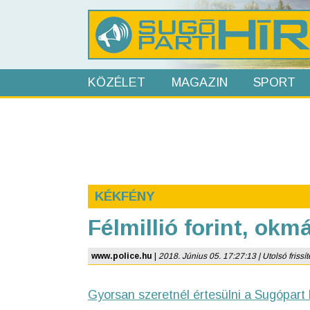
KÖZÉLET
MAGAZIN
SPORT
KÉKFÉNY
Félmillió forint, ok
www.police.hu
|
2018. Június 05. 17:27:13 | Utolsó frissít
Gyorsan szeretnél értesülni a Sugópart 