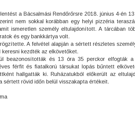
jelentést a Bácsalmási Rendőrőrsre 2018. június 4-én 13
zerint nem sokkal korábban egy helyi pizzéria teraszá
 amit ismeretlen személy eltulajdonított. A tárcában tö
ratok és egy bankkártya volt.
ögzítette. A felvétel alapján a sértett részletes személ
 keresni kezdték az elkövetőket.
lül beazonosították és 13 óra 35 perckor elfogták 
ves férfit és fiatalkorú társukat lopás bűntett elköve
ként hallgatták ki. Ruházatukból előkerült az eltulajd
 sértett rövid időn belül visszakapta értékeit.
.ma