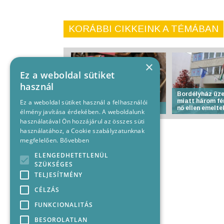
KORÁBBI CIKKEINK A TÉMÁBAN
×
Ez a weboldal sütiket
használ
Bordélyház üz
miatt három fér
Ez a weboldal sütiket használ a felhasználói
Megtaláltuk a lakatokat
nő ellen emelte
élmény javítása érdekében. A weboldalunk
használatával Ön hozzájárul az összes süti
használatához, a Cookie szabályzatunknak
megfelelően.
Bővebben
ELENGEDHETETLENÜL
SZÜKSÉGES
TELJESÍTMÉNY
CÉLZÁS
FUNKCIONALITÁS
BESOROLATLAN