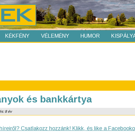
KÉKFÉNY
VÉLEMÉNY
HUMOR
KISPÁLY
mányok és bankkártya
és: 8 év
híreiről? Csatlakozz hozzánk! Klikk, és like a Facebooko