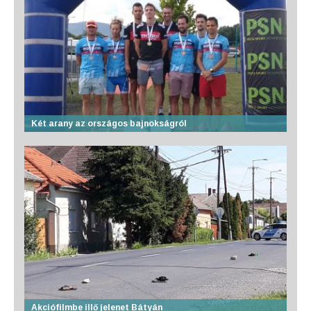
Két arany az országos bajnokságról
Akciófilmbe illő jelenet Bátyán