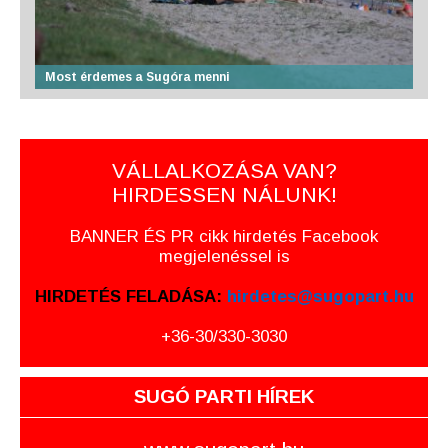
Most érdemes a Sugóra menni
VÁLLALKOZÁSA VAN?
HIRDESSEN NÁLUNK!
BANNER ÉS PR cikk hirdetés Facebook
megjelenéssel is
HIRDETÉS FELADÁSA:
hirdetes@sugopart.hu
+36-30/330-3030
SUGÓ PARTI HÍREK