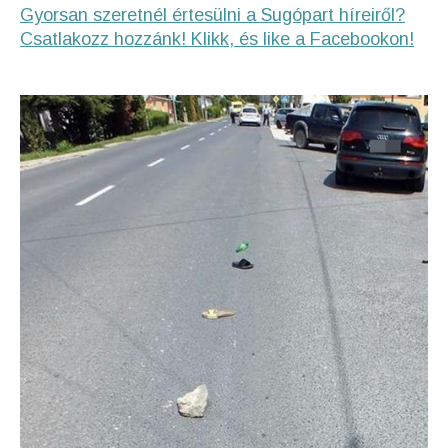
Gyorsan szeretnél értesülni a Sugópart híreiről?
Csatlakozz hozzánk! Klikk, és like a Facebookon!