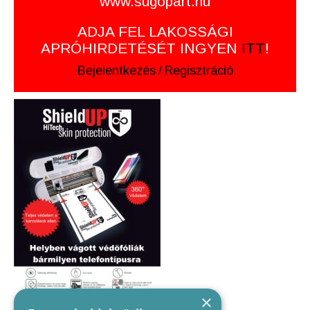
www.sugopart.hu
ADJA FEL LAKOSSÁGI
APRÓHIRDETÉSÉT INGYEN
ITT
!
Bejelentkezés
/
Regisztráció
×