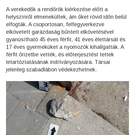
A verekedők a rendőrök kiérkezése előtt a
helyszínről elmenekültek, ám őket rövid időn belül
elfogták. A csoportosan, felfegyverkezve
elkövetett garázdaság bűntett elkövetésével
gyanúsítható 45 éves férfit, 41 éves élettársát és
17 éves gyermeküket a nyomozók kihallgatták. A
férfit őrizetbe vették, és előterjesztést tettek
letartóztatásának indítványozására. Társai
jelenleg szabadlábon védekezhetnek.