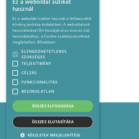
Ez a weboldal sütiket
használ
Ez a weboldal sütiket használ a felhasználói
élmény javítása érdekében. A weboldalunk
használatával Ön hozzájárul az összes süti
használatához, a Cookie szabályzatunknak
megfelelően.
Bővebben
ELENGEDHETETLENÜL
SZÜKSÉGES
TELJESÍTMÉNY
CÉLZÁS
FUNKCIONALITÁS
BESOROLATLAN
ÖSSZES ELFOGADÁSA
Impresszum
Médiajánlat
ÖSSZES ELUTASÍTÁSA
Felhasználási feltételek
Panaszkezelési nyilatkozat
RÉSZLETEK MEGJELENÍTÉSE
Kapcsolat