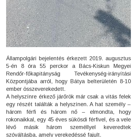
Állampolgári bejelentés érkezett 2019. augusztus
5-én 8 óra 55 perckor a Bács-Kiskun Megyei
Rendőr-főkapitányság Tevékenység-irányítási
Központjába arról, hogy Bátya belterületén 8-10
ember összeverekedett.
A helyszínre érkező járőrök már csak a vitás felek
egy részét találták a helyszínen. A hat személy –
három férfi és három nő – elmondta, hogy
rokonaikkal, egy 45 éves sükösdi férfivel, és a vele
lévő másik három személlyel keveredtek
szóváltásba, amely verekedéssé fajult.