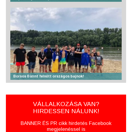
Borsos Bálint felnőtt országos bajnok!
VÁLLALKOZÁSA VAN?
HIRDESSEN NÁLUNK!
BANNER ÉS PR cikk hirdetés Facebook
megjelenéssel is