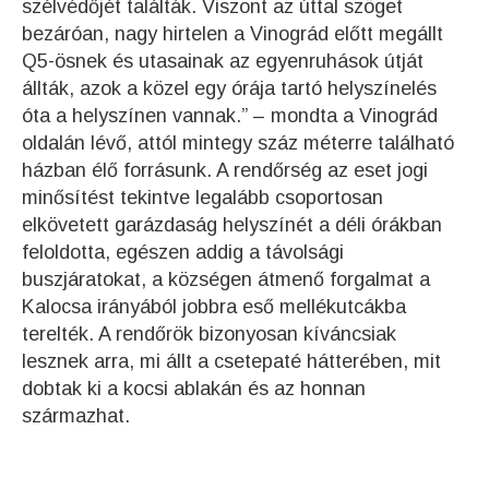
szélvédőjét találták. Viszont az úttal szöget
bezáróan, nagy hirtelen a Vinográd előtt megállt
Q5-ösnek és utasainak az egyenruhások útját
állták, azok a közel egy órája tartó helyszínelés
óta a helyszínen vannak.” – mondta a Vinográd
oldalán lévő, attól mintegy száz méterre található
házban élő forrásunk. A rendőrség az eset jogi
minősítést tekintve legalább csoportosan
elkövetett garázdaság helyszínét a déli órákban
feloldotta, egészen addig a távolsági
buszjáratokat, a községen átmenő forgalmat a
Kalocsa irányából jobbra eső mellékutcákba
terelték. A rendőrök bizonyosan kíváncsiak
lesznek arra, mi állt a csetepaté hátterében, mit
dobtak ki a kocsi ablakán és az honnan
származhat.