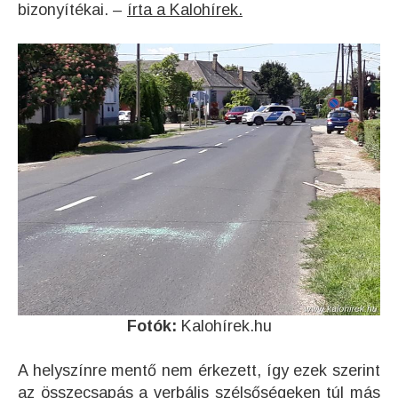
bizonyítékai. –
írta a Kalohírek.
Fotók:
Kalohírek.hu
A helyszínre mentő nem érkezett, így ezek szerint
az összecsapás a verbális szélsőségeken túl más