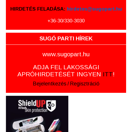
HIRDETÉS FELADÁSA:
hirdetes@sugopart.hu
+36-30/330-3030
SUGÓ PARTI HÍREK
www.sugopart.hu
ADJA FEL LAKOSSÁGI
APRÓHIRDETÉSÉT INGYEN
ITT
!
Bejelentkezés
/
Regisztráció