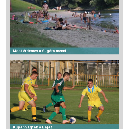
Most érdemes a Sugóra menni
Kupán vágták a Baját