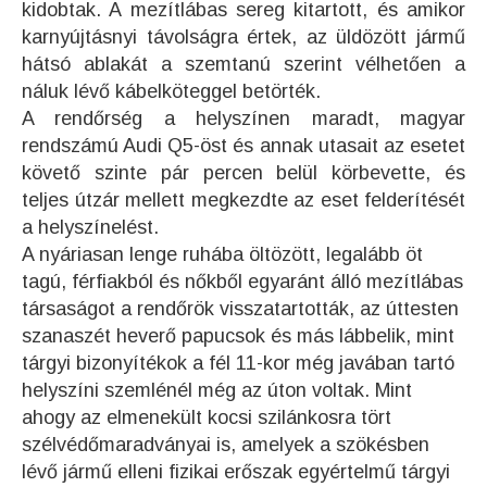
kidobtak. A mezítlábas sereg kitartott, és amikor
karnyújtásnyi távolságra értek, az üldözött jármű
hátsó ablakát a szemtanú szerint vélhetően a
náluk lévő kábelköteggel betörték.
A rendőrség a helyszínen maradt, magyar
rendszámú Audi Q5-öst és annak utasait az esetet
követő szinte pár percen belül körbevette, és
teljes útzár mellett megkezdte az eset felderítését
a helyszínelést.
A nyáriasan lenge ruhába öltözött, legalább öt
tagú, férfiakból és nőkből egyaránt álló mezítlábas
társaságot a rendőrök visszatartották, az úttesten
szanaszét heverő papucsok és más lábbelik, mint
tárgyi bizonyítékok a fél 11-kor még javában tartó
helyszíni szemlénél még az úton voltak. Mint
ahogy az elmenekült kocsi szilánkosra tört
szélvédőmaradványai is, amelyek a szökésben
lévő jármű elleni fizikai erőszak egyértelmű tárgyi