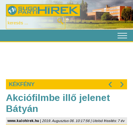
‹
›
KÉKFÉNY
Akciófilmbe illő jelenet
Bátyán
www.kalohirek.hu
|
2019. Augusztus 06. 10:17:56 | Utolsó frissítés: 7 év