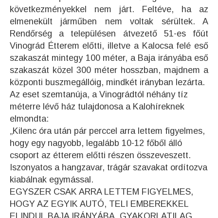
következményekkel nem járt. Feltéve, ha az
elmenekült járműben nem voltak sérültek. A
Rendőrség a településen átvezető 51-es főút
Vinográd Étterem előtti, illetve a Kalocsa felé eső
szakaszát mintegy 100 méter, a Baja irányába eső
szakaszát közel 300 méter hosszban, majdnem a
központi buszmegállóig, mindkét irányban lezárta.
Az eset szemtanúja, a Vinográdtól néhány tíz
méterre lévő ház tulajdonosa a Kalohíreknek
elmondta:
„Kilenc óra után pár perccel arra lettem figyelmes,
hogy egy nagyobb, legalább 10-12 főből álló
csoport az étterem előtti részen összeveszett.
Iszonyatos a hangzavar, trágár szavakat ordítozva
kiabálnak egymással.
EGYSZER CSAK ARRA LETTEM FIGYELMES,
HOGY AZ EGYIK AUTÓ, TELI EMBEREKKEL
ELINDUL BAJA IRÁNYÁBA, GYAKORLATILAG