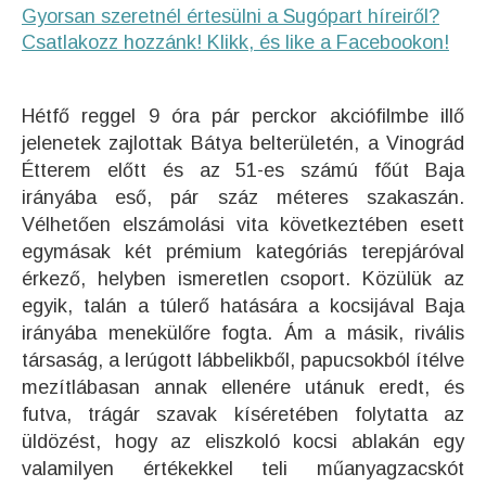
Gyorsan szeretnél értesülni a Sugópart híreiről?
Csatlakozz hozzánk! Klikk, és like a Facebookon!
Hétfő reggel 9 óra pár perckor akciófilmbe illő
jelenetek zajlottak Bátya belterületén, a Vinográd
Étterem előtt és az 51-es számú főút Baja
irányába eső, pár száz méteres szakaszán.
Vélhetően elszámolási vita következtében esett
egymásak két prémium kategóriás terepjáróval
érkező, helyben ismeretlen csoport. Közülük az
egyik, talán a túlerő hatására a kocsijával Baja
irányába menekülőre fogta. Ám a másik, rivális
társaság, a lerúgott lábbelikből, papucsokból ítélve
mezítlábasan annak ellenére utánuk eredt, és
futva, trágár szavak kíséretében folytatta az
üldözést, hogy az eliszkoló kocsi ablakán egy
valamilyen értékekkel teli műanyagzacskót