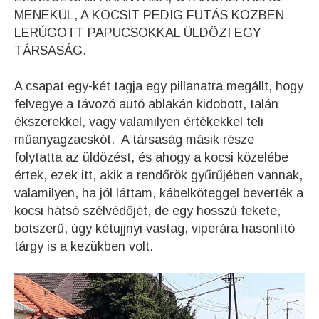
MENEKÜL, A KOCSIT PEDIG FUTÁS KÖZBEN
LERÚGOTT PAPUCSOKKAL ÜLDÖZI EGY
TÁRSASÁG.
A csapat egy-két tagja egy pillanatra megállt, hogy
felvegye a távozó autó ablakán kidobott, talán
ékszerekkel, vagy valamilyen értékekkel teli
műanyagzacskót. A társaság másik része
folytatta az üldözést, és ahogy a kocsi közelébe
értek, ezek itt, akik a rendőrök gyűrűjében vannak,
valamilyen, ha jól láttam, kábelköteggel beverték a
kocsi hátsó szélvédőjét, de egy hosszú fekete,
botszerű, úgy kétujjnyi vastag, viperára hasonlító
tárgy is a kezükben volt.