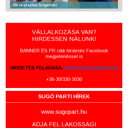
VB-re utazhat Szigetvári
VÁLLALKOZÁSA VAN?
HIRDESSEN NÁLUNK!
BANNER ÉS PR cikk hirdetés Facebook
megjelenéssel is
HIRDETÉS FELADÁSA:
hirdetes@sugopart.hu
+36-30/330-3030
SUGÓ PARTI HÍREK
www.sugopart.hu
ADJA FEL LAKOSSÁGI