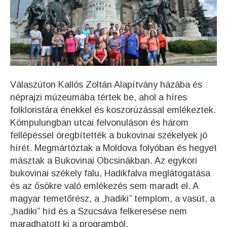
Válaszúton Kallós Zoltán Alapítvány házába és
néprajzi múzeumába tértek be, ahol a híres
folkloristára énekkel és koszorúzással emlékeztek.
Kömpulungban utcai felvonuláson és három
fellépéssel öregbítették a bukovinai székelyek jó
hírét. Megmártóztak a Moldova folyóban és hegyet
másztak a Bukovinai Obcsinákban. Az egykori
bukovinai székely falu, Hadikfalva meglátogatása
és az ősökre való emlékezés sem maradt el. A
magyar temetőrész, a „hadiki” templom, a vasút, a
„hadiki” híd és a Szucsáva felkeresése nem
maradhatott ki a programból.