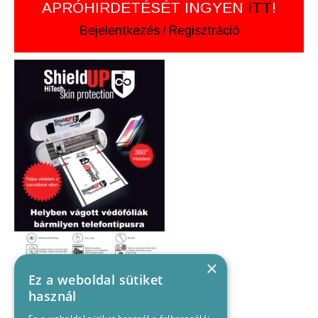
APRÓHIRDETÉSÉT INGYEN
ITT
!
Bejelentkezés
/
Regisztráció
×
Ez a weboldal sütiket
használ