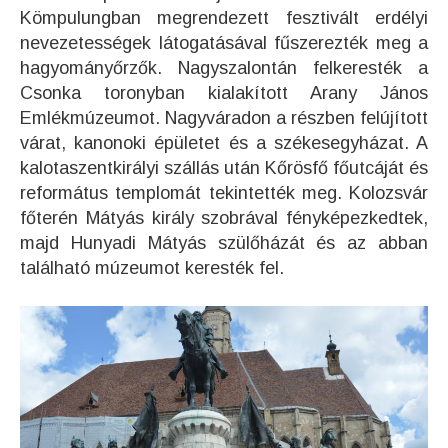
Kömpulungban megrendezett fesztivált erdélyi
nevezetességek látogatásával fűszerezték meg a
hagyományőrzők. Nagyszalontán felkeresték a
Csonka toronyban kialakított Arany János
Emlékmúzeumot. Nagyváradon a részben felújított
várat, kanonoki épületet és a székesegyházat. A
kalotaszentkirályi szállás után Kőrösfő főutcáját és
református templomát tekintették meg. Kolozsvár
főterén Mátyás király szobrával fényképezkedtek,
majd Hunyadi Mátyás szülőházát és az abban
található múzeumot keresték fel.