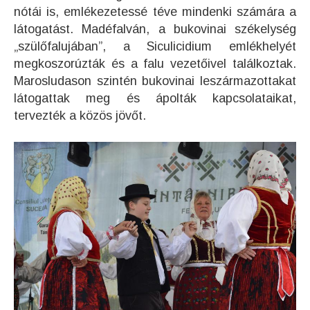
nótái is, emlékezetessé téve mindenki számára a
látogatást. Madéfalván, a bukovinai székelység
„szülőfalujában”, a Siculicidium emlékhelyét
megkoszorúzták és a falu vezetőivel találkoztak.
Marosludason szintén bukovinai leszármazottakat
látogattak meg és ápolták kapcsolataikat,
tervezték a közös jövőt.