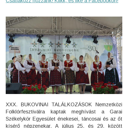
Csatlakozz hozzánk! Klikk, és like a Facebookon!
XXX. BUKOVINAI TALÁLKOZÁSOK Nemzetközi
Folklórfesztiválra kaptak meghívást a Garai
Székelykör Egyesület énekesei, táncosai és az őt
kísérő népzenekar. A július 25. és 29. között