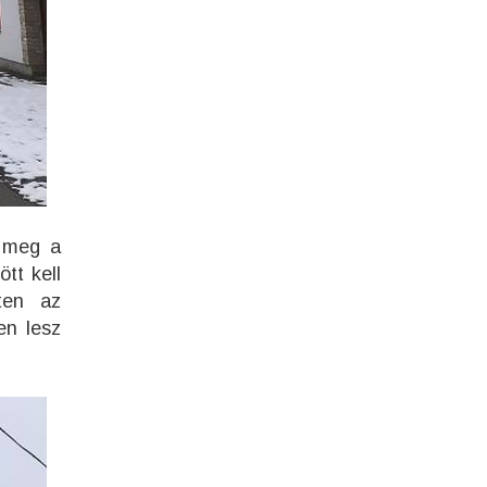
k meg a
tt kell
ten az
en lesz