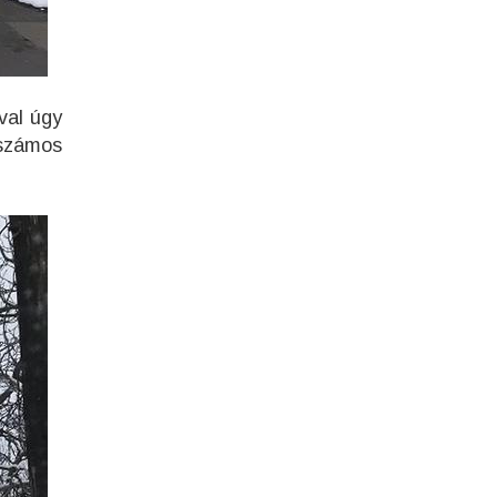
val úgy
 számos