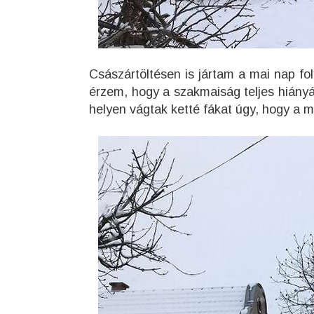
Császártöltésen is jártam a mai nap fol
érzem, hogy a szakmaiság teljes hiány
helyen vágtak ketté fákat úgy, hogy a me