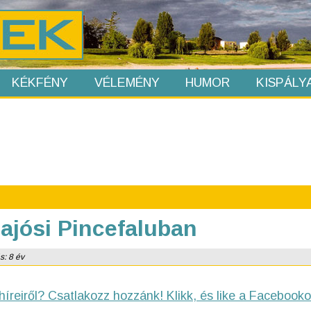
KÉKFÉNY
VÉLEMÉNY
HUMOR
KISPÁLY
ajósi Pincefaluban
s: 8 év
híreiről? Csatlakozz hozzánk! Klikk, és like a Facebooko