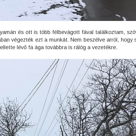
yamán és ott is több félbevágott fával találkoztam, szó
ában végezték ezt a munkát. Nem beszélve arról, hogy
llette lévő fa ága továbbra is rálóg a vezetékre.