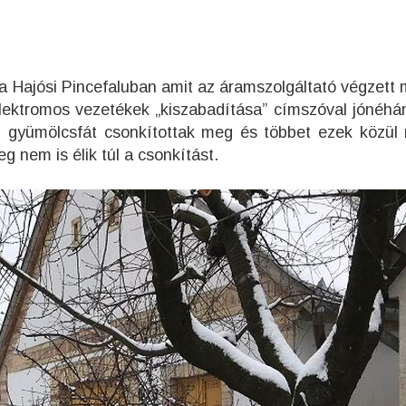
 a Hajósi Pincefaluban amit az áramszolgáltató végzett 
elektromos vezetékek „kiszabadítása” címszóval jónéhá
és gyümölcsfát csonkítottak meg és többet ezek közül
eg nem is élik túl a csonkítást.