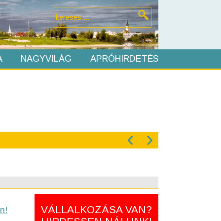
A
NAGYVILÁG
APRÓHIRDETÉS
‹
›
VÁLLALKOZÁSA VAN?
n!