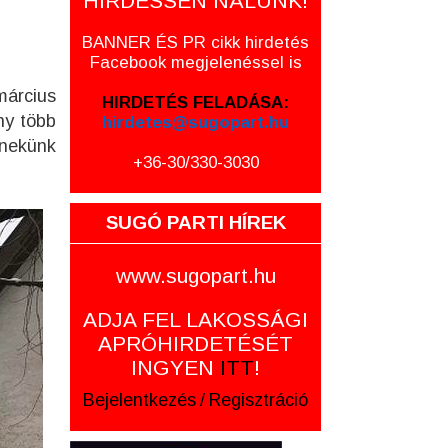
HIRDESSEN NÁLUNK!
BANNER ÉS PR cikk hirdetés
Facebook megjelenéssel is
március
HIRDETÉS FELADÁSA:
ny több
hirdetes@sugopart.hu
 nekünk
+36-30/330-3030
SUGÓ PARTI HÍREK
www.sugopart.hu
ADJA FEL LAKOSSÁGI
APRÓHIRDETÉSÉT
INGYEN
ITT
!
Bejelentkezés
/
Regisztráció