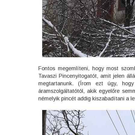
Fontos megemlíteni, hogy most szomb
Tavaszi Pincenyitogatót, amit jelen áll
megtartanunk. (Írom ezt úgy, hogy
áramszolgáltatótól, akik egyelőre semm
némelyik pincét addig kiszabadítani a le