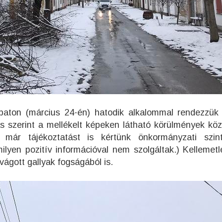
aton (március 24-én) hatodik alkalommal rendezzü
ás szerint a mellékelt képeken látható körülmények közö
 már tájékoztatást is kértünk önkormányzati szin
ilyen pozitív információval nem szolgáltak.) Kellemetl
vágott gallyak fogságából is.