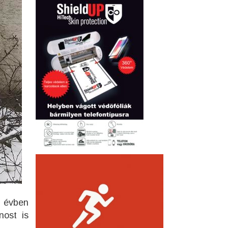
z évben
nost is