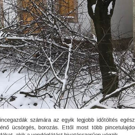
 pincegazdák számára az egyik legjobb időtöltés egés
nő ücsörgés, borozás. Ettől most több pincetulajdo