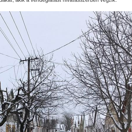
dákat, akik a vendéglátást hivatásszerűen végzik.