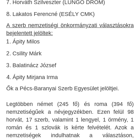
Horváth Szilveszter (LUNGO DROM)
Lakatos Ferencné (ESÉLY CMK)
A szerb nemzetiségi önkormányzati választásokra
bejelentett jelöltek:
Ápity Milos
Csility Márk
Balatinácz József
Ápity Mirjana Irma
Ők a Pécs-Baranyai Szerb Egyesület jelöltjei.
Legtöbben német (245 fő) és roma (394 fő)
nemzetiségűek a névjegyzékben. Ezen felül 98
horvát, 17 szerb, valamint 1 lengyel, 1 örmény, 1
román és 1 szlovák is kérte felvételét. Azok a
nemzetiségek indulhatnak a választáson,