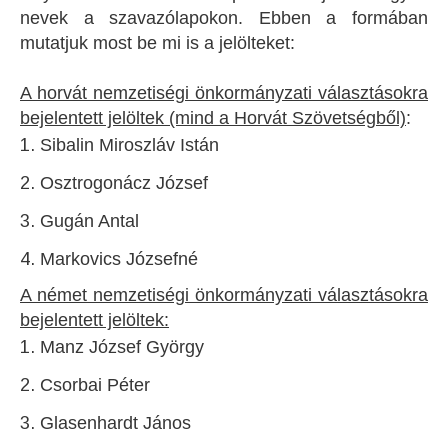
nevek a szavazólapokon. Ebben a formában
mutatjuk most be mi is a jelölteket:
A horvát nemzetiségi önkormányzati választásokra
bejelentett jelöltek (mind a Horvát Szövetségből)
:
Sibalin Miroszláv Istán
Osztrogonácz József
Gugán Antal
Markovics Józsefné
A német nemzetiségi önkormányzati választásokra
bejelentett jelöltek:
Manz József György
Csorbai Péter
Glasenhardt János