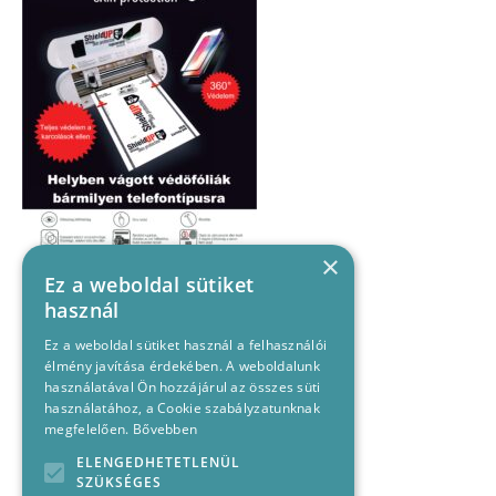
×
Ez a weboldal sütiket
használ
Ez a weboldal sütiket használ a felhasználói
élmény javítása érdekében. A weboldalunk
használatával Ön hozzájárul az összes süti
használatához, a Cookie szabályzatunknak
megfelelően.
Bővebben
ELENGEDHETETLENÜL
SZÜKSÉGES