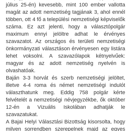
július 25-én) kevesebb, mint 100 ember vallotta
magát az adott nemzetiség tagjának 3, ahol ennél
többen, ott 4 fő a települési nemzetiségi képviselők
száma. Ez azt jelenti, hogy a választópolgár
maximum ennyi jelöltre adhat le érvényes
szavazatot. Az országos és területi nemzetiségi
önkormányzati választáson érvényesen egy listára
lehet voksolni. A szavazólapok kétnyelvűek:
magyar és az adott nemzetiség nyelvén is
olvashatóak.
Baján 3-3 horvát és szerb nemzetiségi jelöltet,
illetve 4-4 roma és német nemzetiségi indulót
választhatunk meg. Eddig 758 polgár kérte
felvételét a nemzetiségi névjegyzékbe, ők október
12-én a Vizuális Iskolában adhatják le
szavazatukat.
A Bajai Helyi Választási Bizottság kisorsolta, hogy
milyen sorrendben szerepelnek majd az egyes