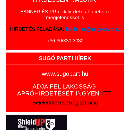
BANNER ÉS PR cikk hirdetés Facebook
megjelenéssel is
HIRDETÉS FELADÁSA:
hirdetes@sugopart.hu
+36-30/330-3030
SUGÓ PARTI HÍREK
www.sugopart.hu
ADJA FEL LAKOSSÁGI
APRÓHIRDETÉSÉT INGYEN
ITT
!
Bejelentkezés
/
Regisztráció