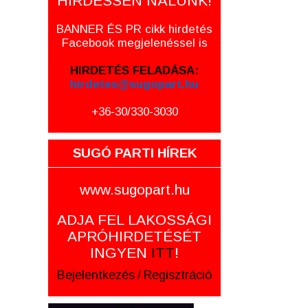
HIRDESSEN NÁLUNK!
BANNER ÉS PR cikk hirdetés
Facebook megjelenéssel is
HIRDETÉS FELADÁSA:
hirdetes@sugopart.hu
+36-30/330-3030
SUGÓ PARTI HÍREK
www.sugopart.hu
ADJA FEL LAKOSSÁGI
APRÓHIRDETÉSÉT
INGYEN
ITT
!
Bejelentkezés
/
Regisztráció