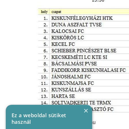
×
Ez a weboldal sütiket
használ
Forrás:
adatbank.mlsz.hu