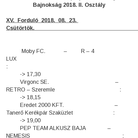
Bajnokság 2018. II. Osztály
XV. Forduló 2018. 08. 23.
Csütört
Moby FC. – R – 4
LUX
:
-> 17,30
Virgonc SE. –
RETRO – Szeremle :
-> 18,15
Eredet 2000 KFT. –
Tanerő Kerékpár Szaküzlet :
-> 19,00
PEP TEAM ALKUSZ BAJA –
NEMESIS :