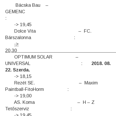
Bácska Bau –
GEMENC
:
-> 19,45
Dolce Vita – FC.
Bárszalonna :
->
20,30
OPTIMUM SOLAR –
UNIVERSAL :
2018. 08.
22. Szerda.
-> 18,15
Rezét SE. – Maxim
Paintball-FitoHorm :
-> 19,00
AS. Koma – H – Z
Tetőszerviz :
-> 19,45