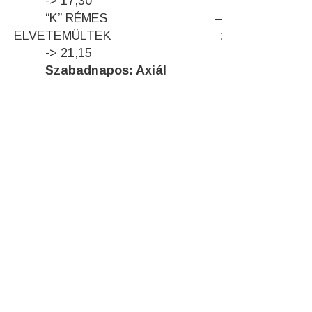
-> 17,30
“K” RÉMES –
ELVETEMÜLTEK :
-> 21,15
Szabadnapos:
Axi
ál