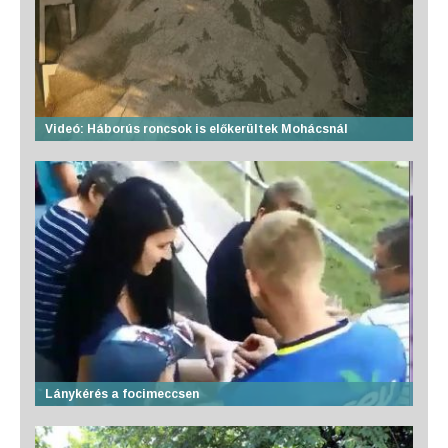
Videó: Háborús roncsok is előkerültek Mohácsnál
Lánykérés a focimeccsen