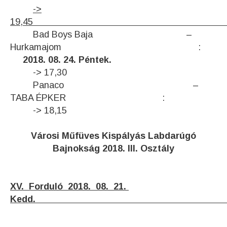
->
19,45
Bad Boys Baja –
Hurkamajom :
2018. 08. 24. Péntek.
-> 17,30
Panaco –
TABA ÉPKER :
-> 18,15
V
árosi Műfüves Kispályás Labdarúgó
Bajnokság 2018. III. Osztály
XV. Forduló 2018. 08. 21.
Ked