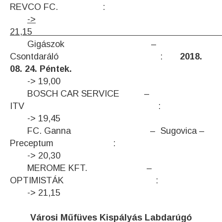
REVCO FC. :
->
21,15
Gigászok –
Csontdaráló :
2018.
08. 24. Péntek.
-> 19,00
BOSCH CAR SERVICE –
ITV :
-> 19,45
FC. Ganna – Sugovica –
Preceptum :
-> 20,30
MEROME KFT. –
OPTIMISTÁK :
-> 21,15
V
árosi Műfüves Kispályás Labdarúgó