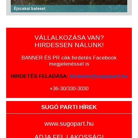
Éjszakai baleset
VÁLLALKOZÁSA VAN?
HIRDESSEN NÁLUNK!
BANNER ÉS PR cikk hirdetés Facebook
megjelenéssel is
HIRDETÉS FELADÁSA:
hirdetes@sugopart.hu
+36-30/330-3030
SUGÓ PARTI HÍREK
www.sugopart.hu
ADJA FEL LAKOSSÁGI