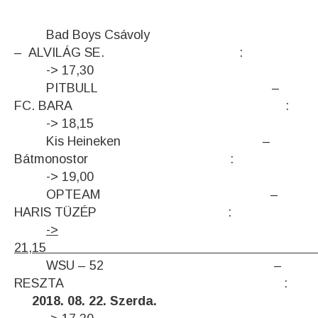
Bad Boys Csávoly
– ALVILÁG SE. :
-> 17,30
PITBULL –
FC. BARA :
-> 18,15
Kis Heineken –
Bátmonostor :
-> 19,00
OPTEAM –
HARIS TÜZÉP :
->
21,15
WSU – 52 –
RESZTA :
2018. 08. 22. Szerda.