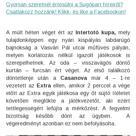
Gyorsan szeretnél értesülni a Sugópart híreiről?
Csatlakozz hozzánk! Klikk, és like a Facebookon!
A múlt héten véget ért az
Intertotó kupa,
mely
tulajdonképpen egy nyári kispályás labdarúgó
bajnokság a Vasvári Pál utcai műfüves pályán,
melyen korlátozás nélkül igazolt játékosok is
szerepelhetnek. Az oda – visszavágós döntő
kurtán – furcsán ért véget. Az első találkozó
döntetlenje után a
Casanova
már 4 – 1-re
vezetett az
Extra
ellen, amikor 2 perccel a vége
előtt az Extra egyik játékosa egy őt sújtó ítéletet
követően meglökte a játékvezetőt, aki ezért
tettlegességért lefújta a mérkőzést. A fegyelmi
bizottság később dönt az ügyben. A
végeredményt azonban ez nem befolyásolta.