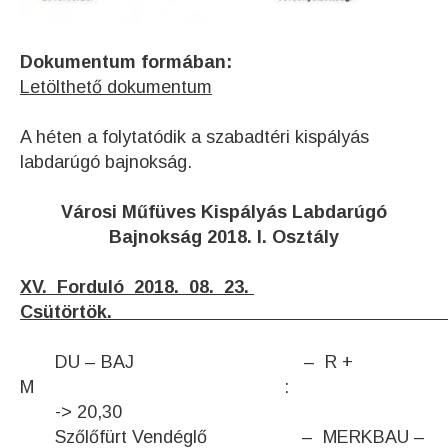
Dokumentum formában:
Letölthető dokumentum
A héten a folytatódik a szabadtéri kispályás
labdarúgó bajnokság.
V
árosi Műfüves Kispályás Labdarúgó
Bajnokság 2018. I. Osztály
XV. Forduló 2018. 08. 23.
Csütört
DU – BAJ – R +
M :
-> 20,30
Szőlőfürt Vendéglő – MERKBAU –