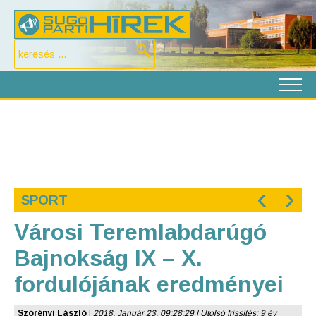
‹
›
SPORT
Városi Teremlabdarúgó
Bajnokság IX – X.
fordulójának eredményei
Szörényi László
|
2018. Január 23. 09:28:29 | Utolsó frissítés: 9 év