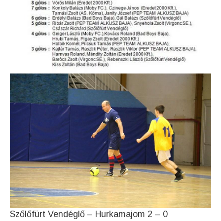
Szőlőfürt Vendéglő – Hurkamajom 2 – 0