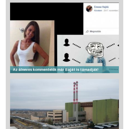
Az álneves kommentelők már Baját is támadják!