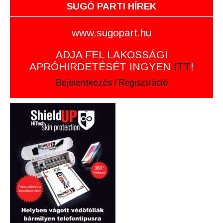
SUGÓ PARTI HÍREK
www.sugopart.hu
ADJA FEL LAKOSSÁGI
APRÓHIRDETÉSÉT INGYEN
ITT
!
Bejelentkezés
/
Regisztráció