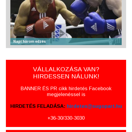
Napi három edzés
VÁLLALKOZÁSA VAN?
HIRDESSEN NÁLUNK!
BANNER ÉS PR cikk hirdetés Facebook
megjelenéssel is
HIRDETÉS FELADÁSA:
hirdetes@sugopart.hu
+36-30/330-3030