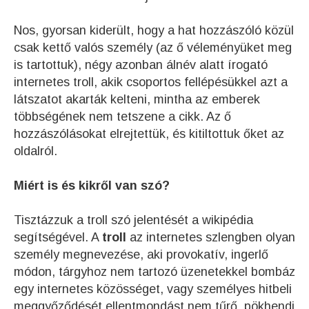
Nos, gyorsan kiderült, hogy a hat hozzászóló közül
csak kettő valós személy (az ő véleményüket meg
is tartottuk), négy azonban álnév alatt írogató
internetes troll, akik csoportos fellépésükkel azt a
látszatot akarták kelteni, mintha az emberek
többségének nem tetszene a cikk. Az ő
hozzászólásokat elrejtettük, és kitiltottuk őket az
oldalról.
Miért is és kikről van szó?
Tisztázzuk a troll szó jelentését a wikipédia
segítségével. A
troll
az internetes szlengben olyan
személy megnevezése, aki provokatív, ingerlő
módon, tárgyhoz nem tartozó üzenetekkel bombáz
egy internetes közösséget, vagy személyes hitbeli
meggyőződését ellentmondást nem tűrő, pökhendi