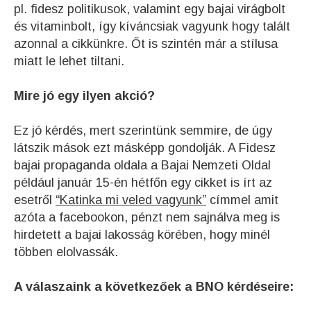
pl. fidesz politikusok, valamint egy bajai virágbolt
és vitaminbolt, így kíváncsiak vagyunk hogy talált
azonnal a cikkünkre. Őt is szintén már a stílusa
miatt le lehet tiltani.
Mire jó egy ilyen akció?
Ez jó kérdés, mert szerintünk semmire, de úgy
látszik mások ezt másképp gondolják. A Fidesz
bajai propaganda oldala a Bajai Nemzeti Oldal
például január 15-én hétfőn egy cikket is írt az
esetről
“Katinka mi veled vagyunk”
címmel amit
azóta a facebookon, pénzt nem sajnálva meg is
hirdetett a bajai lakosság körében, hogy minél
többen elolvassák.
A válaszaink a következőek a BNO kérdéseire: