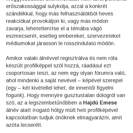
erőszakossággal sulykolja, azzal a konkrét
szándékkal, hogy más felhasználókból heves
reakciókat provokáljon ki, vagy más módon
zavarja, lehetetlenítse el a témába vágó
eszmecserét, esetleg embereket, szervezeteket
médiumokat járasson le rosszindulatú módón.
Amikor valaki álnévvel regisztrálva és nem róla
készült profilképpel szól hozzá, ráadásul ezt
csoportosan teszi, az nem egy olyan fórumra való,
ahol mindenki a saját nevével – képével szerepel
(egy – két kivétellel lehet, de innentől figyelni
fogunk). Hogy mennyire gusztustalan dologról van
szó, az a legszembetűnőbben a
Hajdú Emese
álnév alatt írogató hölgy múlt heti profilképével
kapcsolatban tudjuk önöknek elmagyarázni, amit
azóta lecserélt.