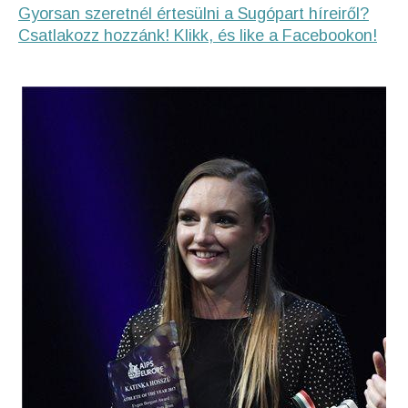
Gyorsan szeretnél értesülni a Sugópart híreiről?
Csatlakozz hozzánk! Klikk, és like a Facebookon!