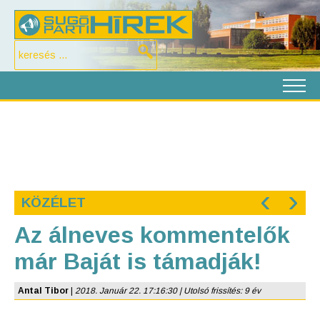
‹
›
KÖZÉLET
Az álneves kommentelők
már Baját is támadják!
Antal Tibor
|
2018. Január 22. 17:16:30 | Utolsó frissítés: 9 év