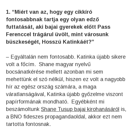
1. “Miért van az, hogy egy cikkíró
fontosabbnak tartja egy olyan edző
futtatását, aki bajai gyerekek előtt Pass
Ferenccel trágárul üvölt, mint városunk
büszkeségét, Hosszú Katinkáét?”
– Egyáltalán nem fontosabb. Katinka újabb sikere
volt a főcím. Shane magyar nyelvű
bocsánatkérése mellett azonban mi sem
mehettünk el szó nélkül, hiszen ez volt a nagyobb
hír az egész ország számára, a maga
váratlanságával, Katinka újabb győzelme viszont
papírformának mondható. Egyébként mi
beszámoltunk
Shane Tusup bajai kirohanásáról
is,
a BNO fideszes propagandaoldal, akkor ezt nem
tartotta fontosnak.