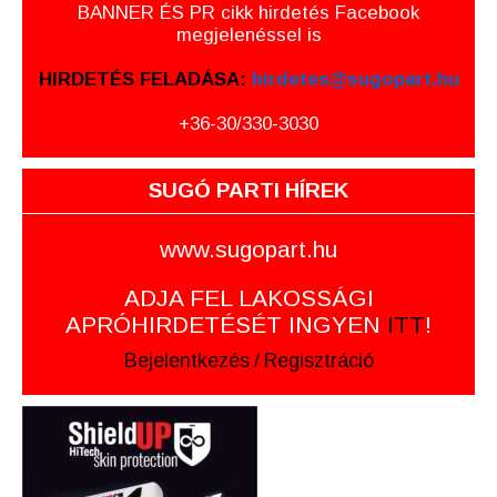
BANNER ÉS PR cikk hirdetés Facebook
megjelenéssel is
HIRDETÉS FELADÁSA:
hirdetes@sugopart.hu
+36-30/330-3030
SUGÓ PARTI HÍREK
www.sugopart.hu
ADJA FEL LAKOSSÁGI
APRÓHIRDETÉSÉT INGYEN
ITT
!
Bejelentkezés
/
Regisztráció