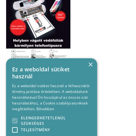
×
Ez a weboldal sütiket
használ
Ez a weboldal sütiket használ a felhasználói
élmény javítása érdekében. A weboldalunk
használatával Ön hozzájárul az összes süti
használatához, a Cookie szabályzatunknak
megfelelően.
Bővebben
ELENGEDHETETLENÜL
SZÜKSÉGES
TELJESÍTMÉNY