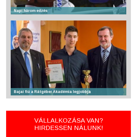
Napi három edzés
Bajai fiú a Rátgéber Akadémia legjobbja
VÁLLALKOZÁSA VAN?
HIRDESSEN NÁLUNK!