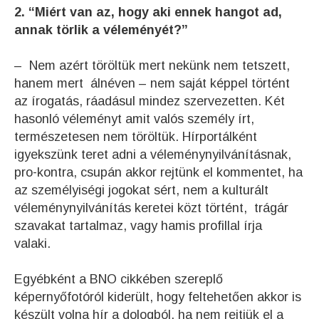
2. “Miért van az, hogy aki ennek hangot ad,
annak törlik a véleményét?”
– Nem azért töröltük mert nekünk nem tetszett,
hanem mert álnéven – nem saját képpel történt
az írogatás, ráadásul mindez szervezetten. Két
hasonló véleményt amit valós személy írt,
természetesen nem töröltük. Hírportálként
igyekszünk teret adni a véleménynyilvánításnak,
pro-kontra, csupán akkor rejtünk el kommentet, ha
az személyiségi jogokat sért, nem a kulturált
véleménynyilvánítás keretei közt történt, trágár
szavakat tartalmaz, vagy hamis profillal írja
valaki.
Egyébként a BNO cikkében szereplő
képernyőfotóról kiderült, hogy feltehetően akkor is
készült volna hír a dologból, ha nem rejtjük el a