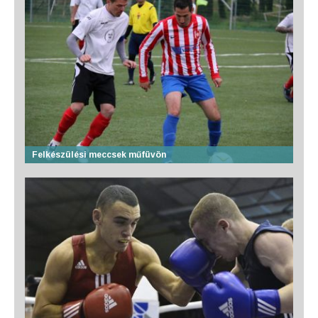
Felkészülési meccsek műfüvön