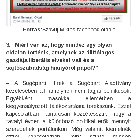
Forrás:
Szávuj Miklós facebook oldala
3. “Miért van az, hogy mindez egy olyan
oldalon történik, amelynek az állítólagos
gazdája liberális elveket vall és a
sajtószabadság hiányáról papol?”
– A Sugóparti Hírek a Sugópart Alapítvány
kezelésében áll, amelynek nem tagjai politikusok.
Egyébként másokkal ellentétben a
kiegyensúlyozott tájékoztatásra törekszünk. Ezzel
kapcsolatban hamarosan közzétesszük, hogy a
tavalyi évben a különböző politikai erők mennyit
szerepeltek portálunkon. Még valamit kiemelnék
ezzel kapcsolatban: mint szinte minden