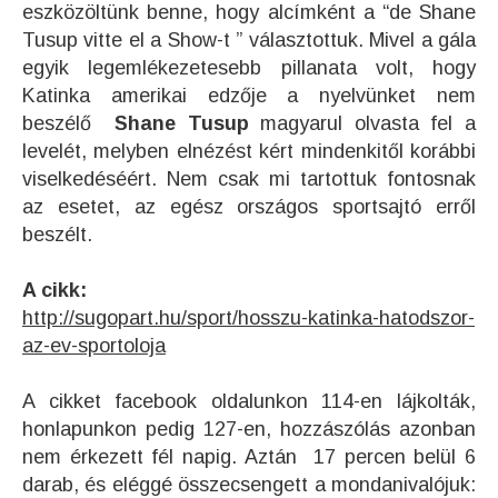
eszközöltünk benne, hogy alcímként a “de Shane
Tusup vitte el a Show-t ” választottuk. Mivel a gála
egyik legemlékezetesebb pillanata volt, hogy
Katinka amerikai edzője a nyelvünket nem
beszélő
Shane Tusup
magyarul olvasta fel a
levelét, melyben elnézést kért mindenkitől korábbi
viselkedéséért. Nem csak mi tartottuk fontosnak
az esetet, az egész országos sportsajtó erről
beszélt.
A cikk:
http://sugopart.hu/sport/hosszu-katinka-hatodszor-
az-ev-sportoloja
A cikket facebook oldalunkon 114-en lájkolták,
honlapunkon pedig 127-en, hozzászólás azonban
nem érkezett fél napig. Aztán 17 percen belül 6
darab, és eléggé összecsengett a mondanivalójuk: