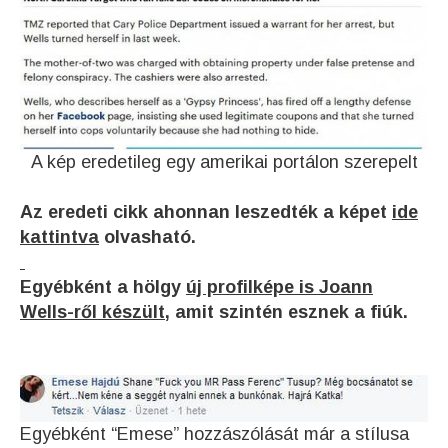
A kép eredetileg egy amerikai portálon szerepelt
Az eredeti cikk ahonnan leszedték a képet
ide
kattintva
olvasható.
Egyébként a hölgy
új profilképe is Joann
Wells-ről készült
, amit szintén esznek a fiúk.
Egyébként “Emese” hozzászólását már a stílusa