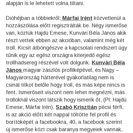
alapján is le lehetett volna tiltani.
Dióhéjban a többiekről:
Márfai Irént
közvetlenül a
hozzászólása előtt regisztrálták be. Négy ismerőse
van, köztük Hajdú Emese, Kunvári Béla János akik
részt vettek ebben az akcióban, valamint még két
troll. Kicsit átböngészve a kapcsolati rendszert úgy
tűnik egy az egész országra kiterjedő egész
trollhadsereg részével volt dolgunk.
Kunvári Béla
János
magyar zászlós profilképével, és Nagy –
Magyarország hátterével gyakorlatilag nem is
csinál titkot belőle hogy troll, és más képe nincs is
fent. Ismerőseit viszont nem lehet megnézni, más
trolloknál viszont látszik hogy ismerik őt. (Pl: Hajdú
Emese, Márfai Irén).
Szabó Krisztián
pécsi férfi,
is az akció előtt két nappal töltötte fel profil és
borítóképét a facebookra, 40, a facebook szerint
új ismerőse közt csak baranya megyeiek vannak,