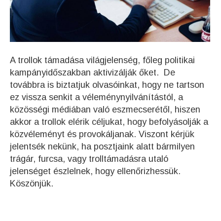
A trollok támadása világjelenség, főleg politikai
kampányidőszakban aktivizálják őket. De
továbbra is biztatjuk olvasóinkat, hogy ne tartson
ez vissza senkit a véleménynyilvánítástól, a
közösségi médiában való eszmecserétől, hiszen
akkor a trollok elérik céljukat, hogy befolyásolják a
közvéleményt és provokáljanak. Viszont kérjük
jelentsék nekünk, ha posztjaink alatt bármilyen
trágár, furcsa, vagy trolltámadásra utaló
jelenséget észlelnek, hogy ellenőrizhessük.
Köszönjük.