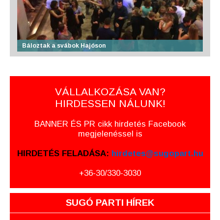
Báloztak a svábok Hajóson
VÁLLALKOZÁSA VAN?
HIRDESSEN NÁLUNK!
BANNER ÉS PR cikk hirdetés Facebook
megjelenéssel is
HIRDETÉS FELADÁSA:
hirdetes@sugopart.hu
+36-30/330-3030
SUGÓ PARTI HÍREK