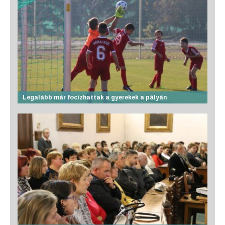
Legalább már focizhattak a gyerekek a pályán