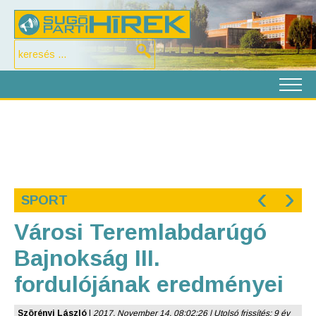
‹
›
SPORT
Városi Teremlabdarúgó
Bajnokság III.
fordulójának eredményei
Szörényi László
|
2017. November 14. 08:02:26 | Utolsó frissítés: 9 év