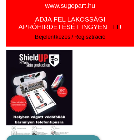
www.sugopart.hu
ADJA FEL LAKOSSÁGI
APRÓHIRDETÉSÉT INGYEN
ITT
!
Bejelentkezés
/
Regisztráció