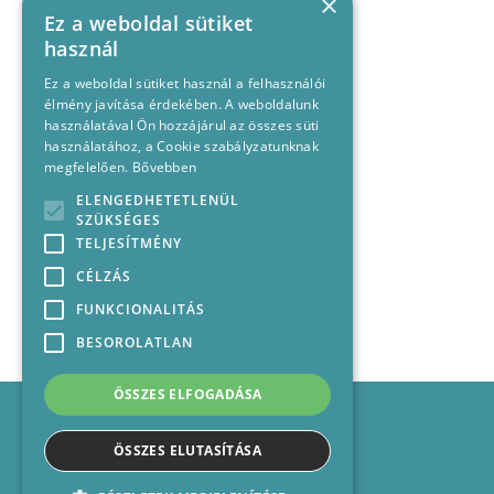
×
Ez a weboldal sütiket
használ
Ez a weboldal sütiket használ a felhasználói
élmény javítása érdekében. A weboldalunk
használatával Ön hozzájárul az összes süti
használatához, a Cookie szabályzatunknak
megfelelően.
Bővebben
ELENGEDHETETLENÜL
SZÜKSÉGES
TELJESÍTMÉNY
CÉLZÁS
FUNKCIONALITÁS
BESOROLATLAN
ÖSSZES ELFOGADÁSA
Impresszum
Médiajánlat
ÖSSZES ELUTASÍTÁSA
Felhasználási feltételek
Panaszkezelési nyilatkozat