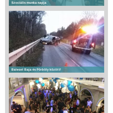
Szociális munka napja
Baleset Baja és Pörböly között!