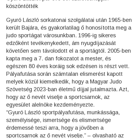
köszöntötték
Gyuró László sorkatonai szolgálatai után 1965-ben
került Bajára, és gyakorlatilag ő honosította meg a
judo sportágat városunkban. 1996-ig sikeres
edzőként tevékenykedett, ám nyugdíjazását
követően sem távolodott el a sportágtól. 2005-ben
kapta meg a 7. dan fokozatot a mester, és
egészen 80 éves koráig sok edzésen is részt vett.
Pályafutása során számtalan elismerést kapott
melyek közül kiemelkedik, hogy a Magyar Judo
Szövetség 2023-ban életmű díjjal jutalmazta. Azt,
hogy az ő nevét viselje a sportcsarnok, az
egyesület alelnöke kezdeményezte.
“Gyuró László sportpályafutása, munkássága,
személyisége, ismertsége és elismertsége
érdemessé teszi arra, hogy a jövőben a
sportcsarnok az ő nevét viselje.” – olvasható az