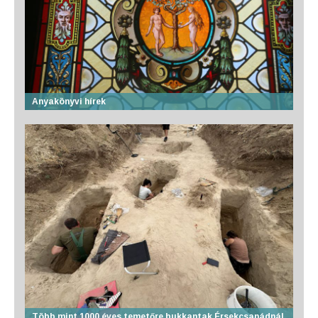
Anyakönyvi hírek
Több mint 1000 éves temetőre bukkantak Érsekcsanádnál