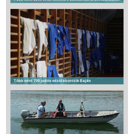
Több mint 700 judós edzőtáborozik Baján