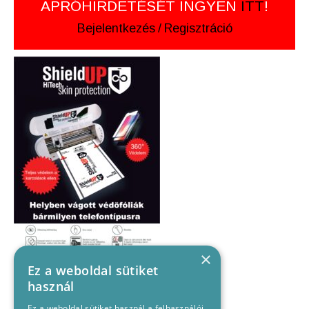
APRÓHIRDETÉSÉT INGYEN
ITT
!
Bejelentkezés
/
Regisztráció
×
Ez a weboldal sütiket
használ
Ez a weboldal sütiket használ a felhasználói