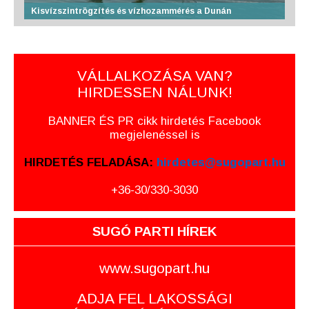
Kisvízszintrögzítés és vízhozammérés a Dunán
VÁLLALKOZÁSA VAN?
HIRDESSEN NÁLUNK!
BANNER ÉS PR cikk hirdetés Facebook
megjelenéssel is
HIRDETÉS FELADÁSA:
hirdetes@sugopart.hu
+36-30/330-3030
SUGÓ PARTI HÍREK
www.sugopart.hu
ADJA FEL LAKOSSÁGI