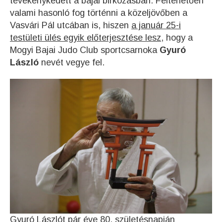
tevékenykedett a bajai birkózásban. Feltehetően
valami hasonló fog történni a közeljövőben a
Vasvári Pál utcában is, hiszen
a január 25-i
testületi ülés egyik előterjesztése lesz
, hogy a
Mogyi Bajai Judo Club sportcsarnoka
Gyuró
László
nevét vegye fel.
Gyuró Lászlót pár éve 80. születésnapján