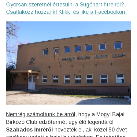
Gyorsan szeretnél értesülni a Sugópart híreiről?
Csatlakozz hozzánk! Klikk, és like a Facebookon!
Nemrég számoltunk be arról
, hogy a Mogyi Bajai
Birkózó Club edzőtermét egy élő legendáról
Szabados Imréről
nevezték el, aki közel 50 évet