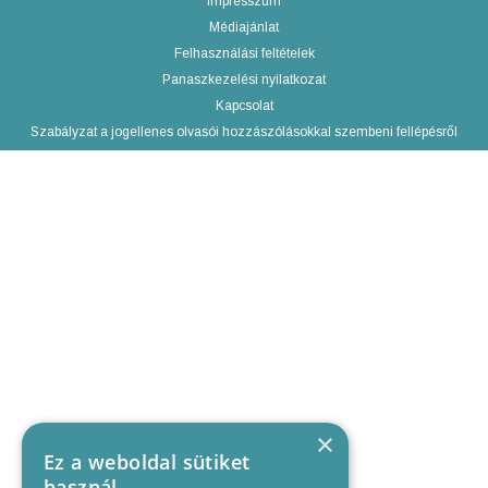
Impresszum
Médiajánlat
Felhasználási feltételek
Panaszkezelési nyilatkozat
Kapcsolat
Szabályzat a jogellenes olvasói hozzászólásokkal szembeni fellépésről
×
Ez a weboldal sütiket
használ