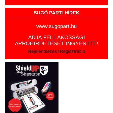
SUGÓ PARTI HÍREK
www.sugopart.hu
ADJA FEL LAKOSSÁGI
APRÓHIRDETÉSÉT INGYEN
ITT
!
Bejelentkezés
/
Regisztráció