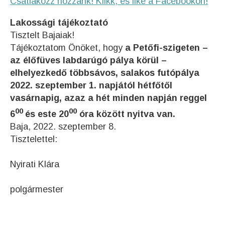
Csatlakozz hozzánk! Klikk, és like a Facebookon!
Lakossági tájékoztató
Tisztelt Bajaiak!
Tájékoztatom Önöket, hogy
a Petőfi-szigeten –
az élőfüves labdarúgó pálya körül –
elhelyezkedő
többsávos, salakos futópálya
2022. szeptember 1. napjától
hétfőtől
vasárnapig, azaz a hét minden napján
reggel
00
00
6
és este 20
óra között nyitva van.
Baja, 2022. szeptember 8.
Tisztelettel:
Nyirati Klára
polgármester