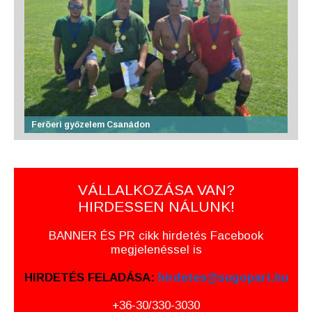
Feröeri győzelem Csanádon
VÁLLALKOZÁSA VAN?
HIRDESSEN NÁLUNK!
BANNER ÉS PR cikk hirdetés Facebook
megjelenéssel is
HIRDETÉS FELADÁSA:
hirdetes@sugopart.hu
+36-30/330-3030