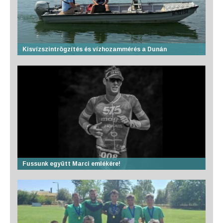
Kisvízszintrögzítés és vízhozammérés a Dunán
Fussunk együtt Marci emlékére!