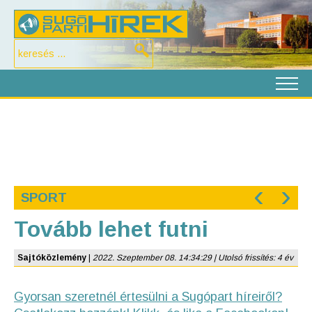
‹
›
SPORT
Tovább lehet futni
Sajtóközlemény
|
2022. Szeptember 08. 14:34:29 | Utolsó frissítés: 4 év
Gyorsan szeretnél értesülni a Sugópart híreiről?