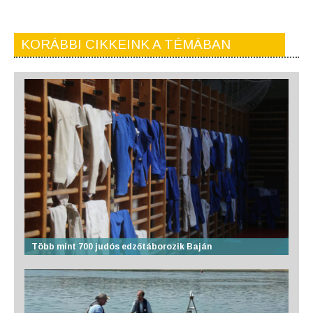
KORÁBBI CIKKEINK A TÉMÁBAN
Több mint 700 judós edzőtáborozik Baján