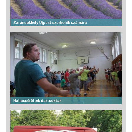
Zarándokhely Újpest szurkolók számára
Hallássérültek dartsoztak