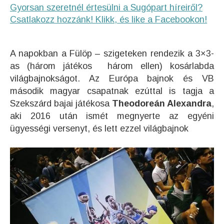
Gyorsan szeretnél értesülni a Sugópart híreiről?
Csatlakozz hozzánk! Klikk, és like a Facebookon!
A napokban a Fülöp – szigeteken rendezik a 3×3-
as (három játékos három ellen) kosárlabda
világbajnokságot. Az Európa bajnok és VB
második magyar csapatnak ezúttal is tagja a
Szekszárd bajai játékosa
Theodoreán Alexandra
,
aki 2016 után ismét megnyerte az egyéni
ügyességi versenyt, és lett ezzel világbajnok