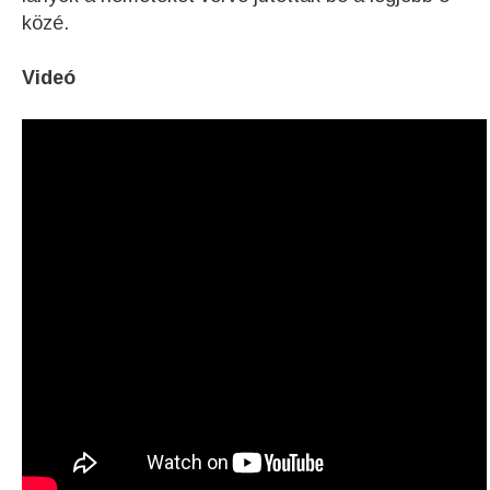
közé.
Videó