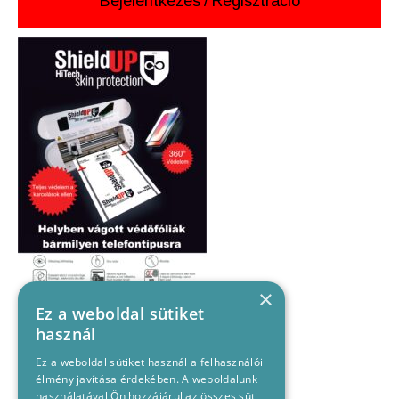
Bejelentkezés
/
Regisztráció
×
Ez a weboldal sütiket
használ
Ez a weboldal sütiket használ a felhasználói
élmény javítása érdekében. A weboldalunk
használatával Ön hozzájárul az összes süti