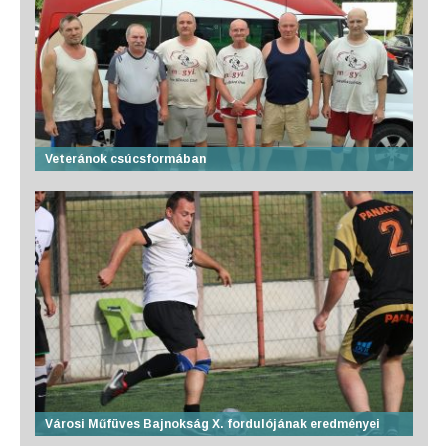
Veteránok csúcsformában
Városi Műfüves Bajnokság X. fordulójának eredményei