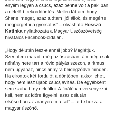
enyém legyen a csúcs, azaz benne volt a pakliban
a délelőtti rekorddöntés. Mellen láttam, hogy
Shane integet, azaz tudtam, jól állok, és megérte
megpörgetni a gyorsot is” – olvasható
Hosszú
Katinka
nyilatkozata a Magyar Úszószövetség
hivatalos Facebook-oldalán.
„Hogy délután lesz-e ennél jobb? Meglátjuk.
Szerintem maradt még az úszásban, ám még csak
néhány hete tart a rövid pályás szezon, a ritmus
nem ugyanaz, nincs annyira beidegződve minden.
Ha elrontok két fordulót a döntőben, akkor lehet,
hogy nem lesz újabb csúcsjavítás. De egyébként
sem szabad így nekiállni. A fináléban versenyezni
kell, nem az időre figyelni, azaz délután
elsősorban az aranyérem a cél” – tette hozzá a
magyar úszónő.