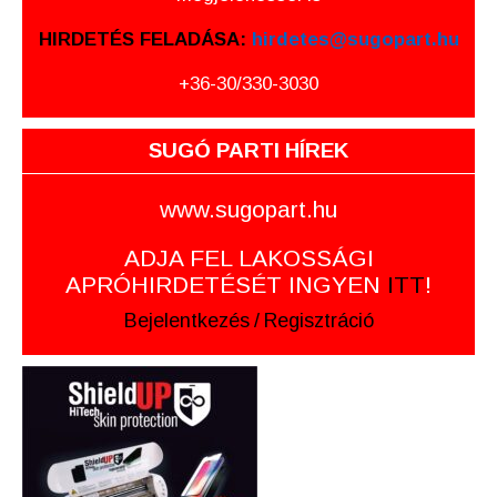
HIRDETÉS FELADÁSA:
hirdetes@sugopart.hu
+36-30/330-3030
SUGÓ PARTI HÍREK
www.sugopart.hu
ADJA FEL LAKOSSÁGI
APRÓHIRDETÉSÉT INGYEN
ITT
!
Bejelentkezés
/
Regisztráció