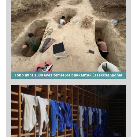
Több mint 1000 éves temetőre bukkantak Érsekcsanádnál