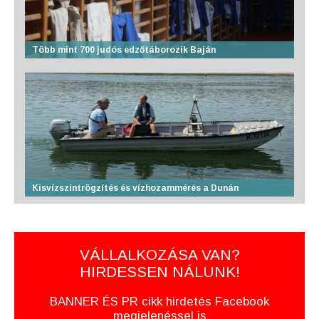
Több mint 700 judós edzőtáborozik Baján
Kisvízszintrögzítés és vízhozammérés a Dunán
VÁLLALKOZÁSA VAN?
HIRDESSEN NÁLUNK!
BANNER ÉS PR cikk hirdetés Facebook
megjelenéssel is