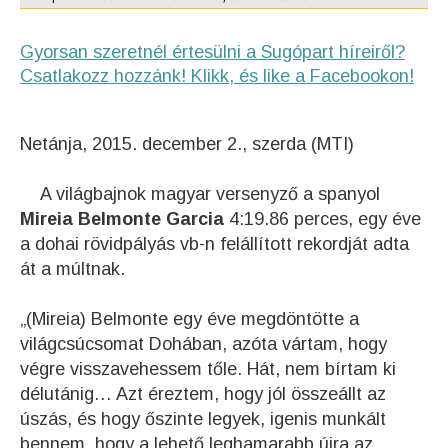
Gyorsan szeretnél értesülni a Sugópart híreiről?
Csatlakozz hozzánk! Klikk, és like a Facebookon!
Netánja, 2015. december 2., szerda (MTI)
A világbajnok magyar versenyző a spanyol
Mireia Belmonte Garcia
4:19.86 perces, egy éve
a dohai rövidpályás vb-n felállított rekordját adta
át a múltnak.
„(Mireia) Belmonte egy éve megdöntötte a
világcsúcsomat Dohában, azóta vártam, hogy
végre visszavehessem tőle. Hát, nem bírtam ki
délutánig… Azt éreztem, hogy jól összeállt az
úszás, és hogy őszinte legyek, igenis munkált
bennem, hogy a lehető leghamarabb újra az