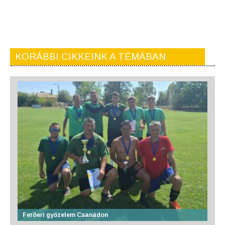
KORÁBBI CIKKEINK A TÉMÁBAN
Feröeri győzelem Csanádon