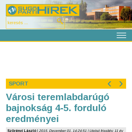
‹
›
SPORT
Városi teremlabdarúgó
bajnokság 4-5. forduló
eredményei
Szörényi László
|
2015. December 01. 14:24:51 | Utolsó frissítés: 11 év