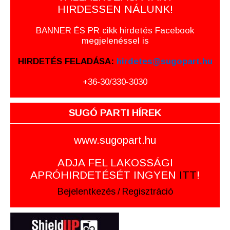
HIRDESSEN NÁLUNK!
BANNER ÉS PR cikk hirdetés Facebook
megjelenéssel is
HIRDETÉS FELADÁSA:
hirdetes@sugopart.hu
+36-30/330-3030
SUGÓ PARTI HÍREK
www.sugopart.hu
ADJA FEL LAKOSSÁGI
APRÓHIRDETÉSÉT INGYEN
ITT
!
Bejelentkezés
/
Regisztráció