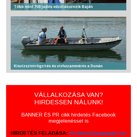
Több mint 700 judós edzőtáborozik Baján
Kisvízszintrögzítés és vízhozammérés a Dunán
VÁLLALKOZÁSA VAN?
HIRDESSEN NÁLUNK!
BANNER ÉS PR cikk hirdetés Facebook
megjelenéssel is
HIRDETÉS FELADÁSA:
hirdetes@sugopart.hu