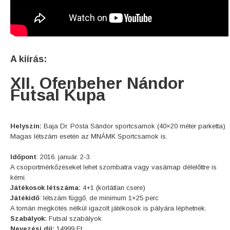
A kiírás:
XI
I
. Ofenbeher Nándor
Futsal Kupa
Helyszín:
Baja Dr. Pósta Sándor sportcsarnok (40×20 méter parketta)
Magas létszám esetén az MNÁMK Sportcsarnok is.
Időpont
: 2016. január. 2-3.
A csoportmérkőzéseket lehet szombatra vagy vasárnap délelőttre is
kérni.
Játékosok létszáma:
4+1 (korlátlan csere)
Játékidő
: létszám függő, de minimum 1×25 perc
A tornán megkötés nélkül igazolt játékosok is pályára léphetnek.
Szabályok:
Futsal szabályok
Nevezési díj:
14999 Ft