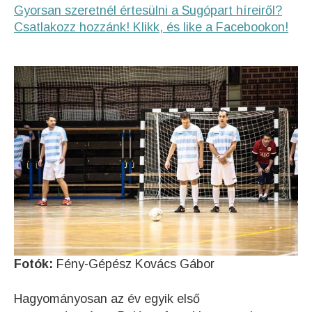
Gyorsan szeretnél értesülni a Sugópart híreiről?
Csatlakozz hozzánk! Klikk, és like a Facebookon!
Fotók:
Fény-Gépész Kovács Gábor
Hagyományosan az év egyik első