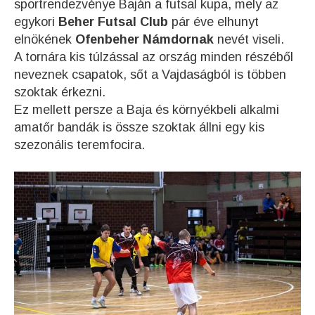
sportrendezvénye Baján a futsal kupa, mely az
egykori
Beher Futsal Club
pár éve elhunyt
elnökének
Ofenbeher Námdornak
nevét viseli.
A tornára kis túlzással az ország minden részéből
neveznek csapatok, sőt a Vajdaságból is többen
szoktak érkezni.
Ez mellett persze a Baja és környékbeli alkalmi
amatőr bandák is össze szoktak állni egy kis
szezonális teremfocira.