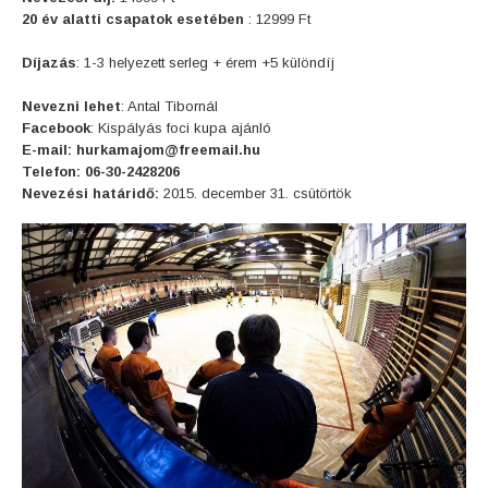
20 év alatti csapatok esetében
: 12999 Ft
Díjazás
: 1-3 helyezett serleg + érem +5 különdíj
Nevezni lehet
: Antal Tibornál
Facebook
: Kispályás foci kupa ajánló
E-mail:
hurkamajom@freemail.hu
Telefon:
06-30-2428206
Nevezési határidő:
2015. december 31. csütörtök