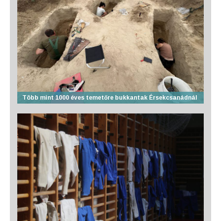
Több mint 1000 éves temetőre bukkantak Érsekcsanádnál