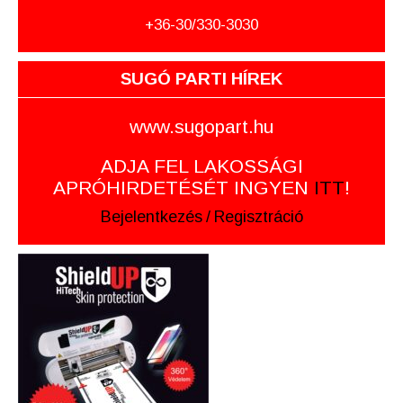
+36-30/330-3030
SUGÓ PARTI HÍREK
www.sugopart.hu
ADJA FEL LAKOSSÁGI
APRÓHIRDETÉSÉT INGYEN
ITT
!
Bejelentkezés
/
Regisztráció