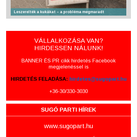
Leszerelték a kukákat – a probléma megmaradt
VÁLLALKOZÁSA VAN?
HIRDESSEN NÁLUNK!
BANNER ÉS PR cikk hirdetés Facebook
megjelenéssel is
HIRDETÉS FELADÁSA:
hirdetes@sugopart.hu
+36-30/330-3030
SUGÓ PARTI HÍREK
www.sugopart.hu