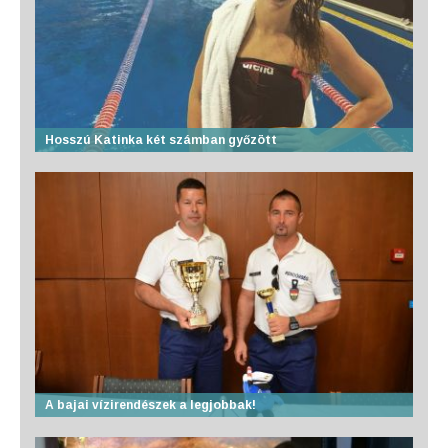
Hosszú Katinka két számban győzött
A bajai vízirendészek a legjobbak!