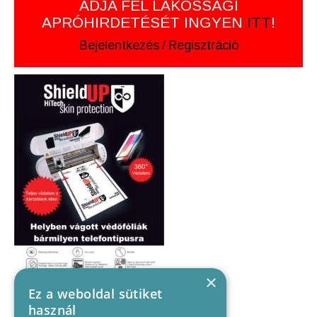
ADJA FEL LAKOSSÁGI
APRÓHIRDETÉSÉT INGYEN
ITT
!
Bejelentkezés
/
Regisztráció
×
Ez a weboldal sütiket
használ