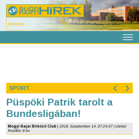
‹
›
SPORT
Püspöki Patrik tarolt a
Bundesligában!
Mogyi Bajai Birkózó Club
|
2018. Szeptember 14. 07:24:37 | Utolsó
frissítés: 8 év