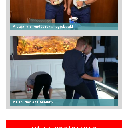
A bajai vízirendészek a legjobbak!
Itt a videó az ütésekről