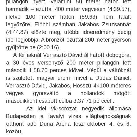
pillangón nyert, valamint 50 méter háton lett
harmadik – ezúttal 400 méter vegyesen (4:39.57),
illetve 100 méter háton (59.63) nem talált
legyőzőre. Előbbi számban Jakabos Zsuzsannát
(4:44.87) előzte meg, utóbbi időeredmény pedig
idei legjobbja. A bronzot ezúttal 200 méter gyorson
gyűjtötte be (2:00.16).
A férfiaknál Verrasztó Dávid állhatott dobogóra,
a 30 éves versenyző 200 méter pillangón lett
második 1:58.70 perces idővel. Végül a váltóknál
is született magyar érem, mivel a Dudás Dániel,
Verrasztó Dávid, Jakabos, Hosszú 4×100 méteres
vegyes gyorsváltó a hollandok mögött
másodikként csapott célba 3:37.71 perccel .
Az idei vk-sorozat negyedik állomása
Budapesten a tavalyi vizes világbajnokságnak
otthont adó Duna Aréna lesz október 4. és 6.
között.