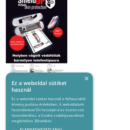
×
Ez a weboldal sütiket
használ
Ez a weboldal sütiket használ a felhasználói
élmény javítása érdekében. A weboldalunk
használatával Ön hozzájárul az összes süti
használatához, a Cookie szabályzatunknak
megfelelően.
Bővebben
ELENGEDHETETLENÜL