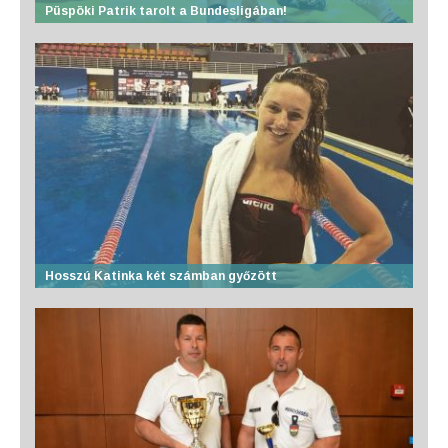
Püspöki Patrik tarolt a Bundesligában!
Hosszú Katinka két számban győzött