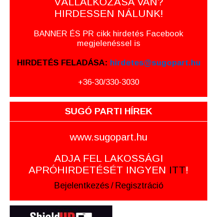
VÁLLALKOZÁSA VAN?
HIRDESSEN NÁLUNK!
BANNER ÉS PR cikk hirdetés Facebook
megjelenéssel is
HIRDETÉS FELADÁSA:
hirdetes@sugopart.hu
+36-30/330-3030
SUGÓ PARTI HÍREK
www.sugopart.hu
ADJA FEL LAKOSSÁGI
APRÓHIRDETÉSÉT INGYEN
ITT
!
Bejelentkezés
/
Regisztráció