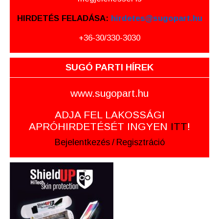
HIRDETÉS FELADÁSA:
hirdetes@sugopart.hu
+36-30/330-3030
SUGÓ PARTI HÍREK
www.sugopart.hu
ADJA FEL LAKOSSÁGI
APRÓHIRDETÉSÉT INGYEN
ITT
!
Bejelentkezés
/
Regisztráció