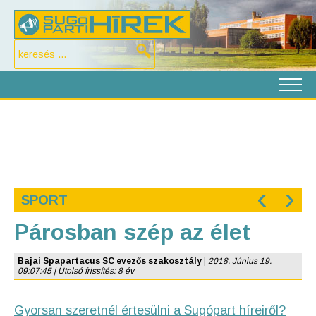
‹
›
SPORT
Párosban szép az élet
Bajai Spapartacus SC evezős szakosztály
|
2018. Június 19.
09:07:45 | Utolsó frissítés: 8 év
Gyorsan szeretnél értesülni a Sugópart híreiről?