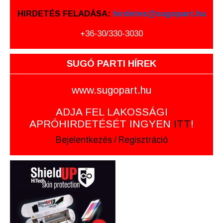
HIRDETÉS FELADÁSA:
hirdetes@sugopart.hu
+36-30/330-3030
SUGÓ PARTI HÍREK
www.sugopart.hu
ADJA FEL LAKOSSÁGI
APRÓHIRDETÉSÉT INGYEN
ITT
!
Bejelentkezés
/
Regisztráció