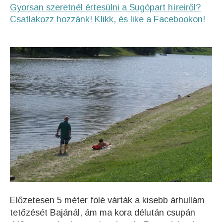
Gyorsan szeretnél értesülni a Sugópart híreiről?
Csatlakozz hozzánk! Klikk, és like a Facebookon!
Előzetesen 5 méter fölé várták a kisebb árhullám
tetőzését Bajánál, ám ma kora délután csupán