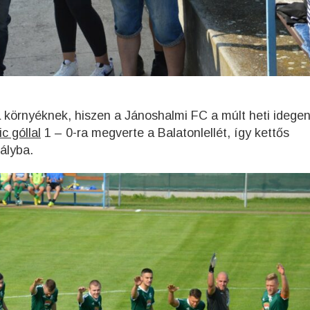
 környéknek, hiszen a Jánoshalmi FC a múlt heti idegen
c góllal
1 – 0-ra megverte a Balatonlellét, így kettős
ályba.