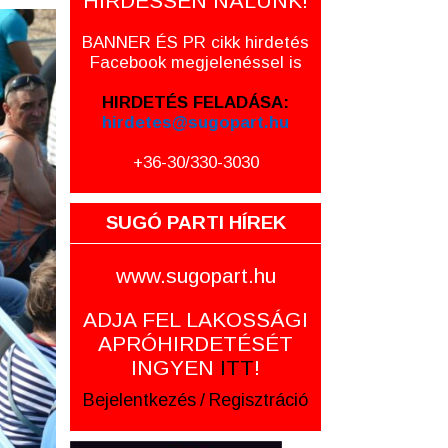
HIRDESSEN NÁLUNK!
BANNER ÉS PR cikk hirdetés
Facebook megjelenéssel is
HIRDETÉS FELADÁSA:
hirdetes@sugopart.hu
+36-30/330-3030
SUGÓ PARTI HÍREK
www.sugopart.hu
ADJA FEL LAKOSSÁGI
APRÓHIRDETÉSÉT
INGYEN
ITT
!
Bejelentkezés
/
Regisztráció