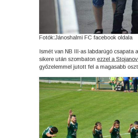
Fotók:Jánoshalmi FC facebook oldala
Ismét van NB III-as labdarúgó csapata a
sikere után szombaton
ezzel a Stojanovi
győzelemmel jutott fel a magasabb oszt