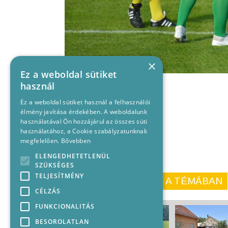
×
Ez a weboldal sütiket
használ
Ez a weboldal sütiket használ a felhasználói
élmény javítása érdekében. A weboldalunk
használatával Ön hozzájárul az összes süti
használatához, a Cookie szabályzatunknak
megfelelően.
Bővebben
ELENGEDHETETLENÜL
SZÜKSÉGES
TELJESÍTMÉNY
KORÁBBI CIKKEINK A TÉMÁBAN
CÉLZÁS
FUNKCIONALITÁS
BESOROLATLAN