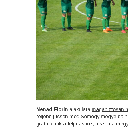
Nenad Florin
alakulata
magabiztosan n
feljebb jusson még Somogy megye bajnoka
gratulálunk a feljutáshoz, hiszen a meg