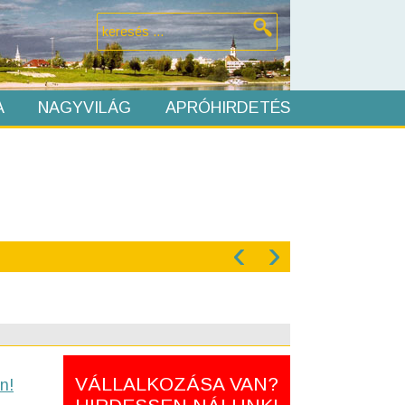
A
NAGYVILÁG
APRÓHIRDETÉS
‹
›
VÁLLALKOZÁSA VAN?
n!