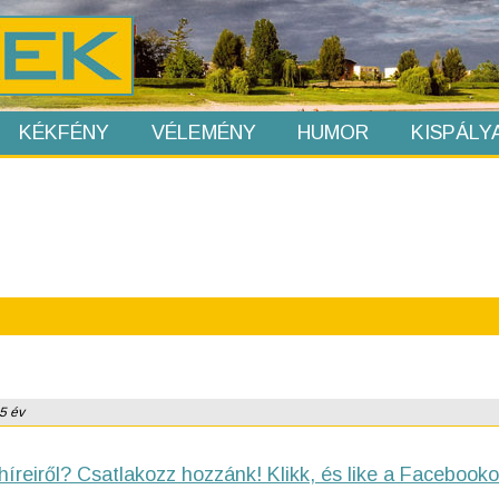
KÉKFÉNY
VÉLEMÉNY
HUMOR
KISPÁLY
 5 év
híreiről? Csatlakozz hozzánk! Klikk, és like a Facebooko