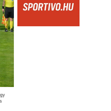
ogy
s