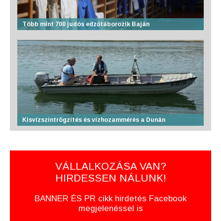
Több mint 700 judós edzőtáborozik Baján
Kisvízszintrögzítés és vízhozammérés a Dunán
VÁLLALKOZÁSA VAN?
HIRDESSEN NÁLUNK!
BANNER ÉS PR cikk hirdetés Facebook
megjelenéssel is