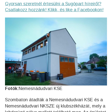
Gyorsan szeretnél értesülni a Sugópart híreiről?
Csatlakozz hozzánk! Klikk, és like a Facebookon!
Fotók
:Nemesnádudvari KSE
Szombaton átadták a Nemesnádudvari KSE és a
Nemesnádudvari NKSZE új klubszékházát, mely a