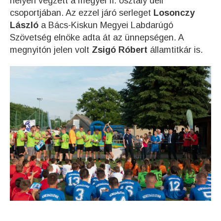
helyen végzett a megyei II. osztály déli
csoportjában. Az ezzel járó serleget
Losonczy
László
a Bács-Kiskun Megyei Labdarúgó
Szövetség elnöke adta át az ünnepségen. A
megnyitón jelen volt
Zsigó Róbert
államtitkár is.