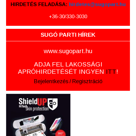
HIRDETÉS FELADÁSA:
hirdetes@sugopart.hu
+36-30/330-3030
SUGÓ PARTI HÍREK
www.sugopart.hu
ADJA FEL LAKOSSÁGI
APRÓHIRDETÉSÉT INGYEN
ITT
!
Bejelentkezés
/
Regisztráció