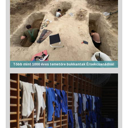
Több mint 1000 éves temetőre bukkantak Érsekcsanádnál