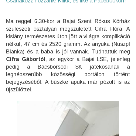
Csatlakozz hozzánk! Klikk, és like a Facebookon!
Ma reggel 6.30-kor a Bajai Szent Rókus Kórház
szülészeti osztályán megszületett Cifra Flóra. A
kislány természetes úton jött a világra komplikáció
nélkül, 47 cm és 2520 gramm. Az anyuka (Nuszpl
Bianka) és a baba is jól vannak. Tudhattuk meg
Cifra Gábortól
, az egykor a Bajai LSE, jelenleg
pedig a Bácsborsódi SK játékosának a
legnépszerűbb közösségi portálon történt
bejegyzéséből. A büszke apuka már pózolt is az
újszülöttel.