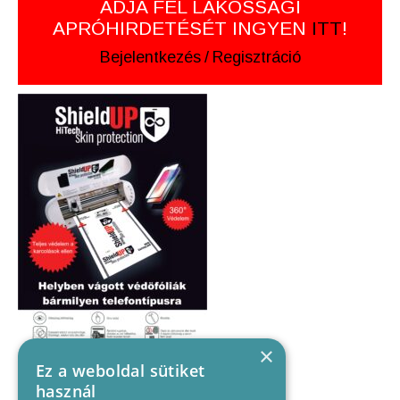
ADJA FEL LAKOSSÁGI
APRÓHIRDETÉSÉT INGYEN
ITT
!
Bejelentkezés
/
Regisztráció
×
Ez a weboldal sütiket
használ