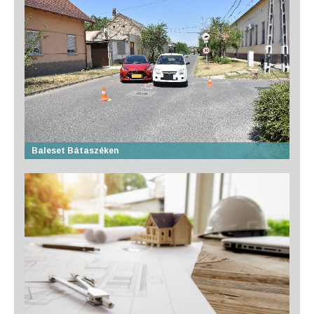
Baleset Bátaszéken