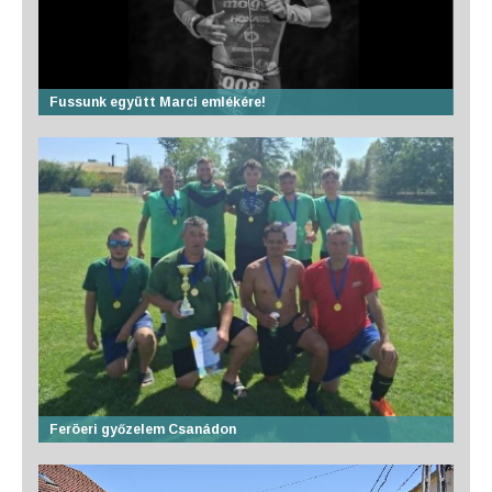
Fussunk együtt Marci emlékére!
Feröeri győzelem Csanádon