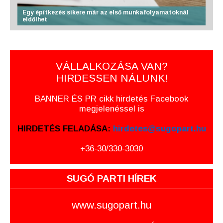
Egy építkezés sikere már az első munkafolyamatoknál
eldőlhet
VÁLLALKOZÁSA VAN?
HIRDESSEN NÁLUNK!
BANNER ÉS PR cikk hirdetés Facebook
megjelenéssel is
HIRDETÉS FELADÁSA:
hirdetes@sugopart.hu
+36-30/330-3030
SUGÓ PARTI HÍREK
www.sugopart.hu