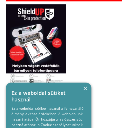
×
Ez a weboldal sütiket
használ
Ez a weboldal sütiket használ a felhasználói
élmény javítása érdekében. A weboldalunk
használatával Ön hozzájárul az összes süti
használatához, a Cookie szabályzatunknak