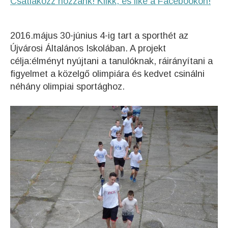
Csatlakozz hozzánk! Klikk, és like a Facebookon!
2016.május 30-június 4-ig tart a sporthét az
Újvárosi Általános Iskolában. A projekt
célja:élményt nyújtani a tanulóknak, ráirányítani a
figyelmet a közelgő olimpiára és kedvet csinálni
néhány olimpiai sportághoz.