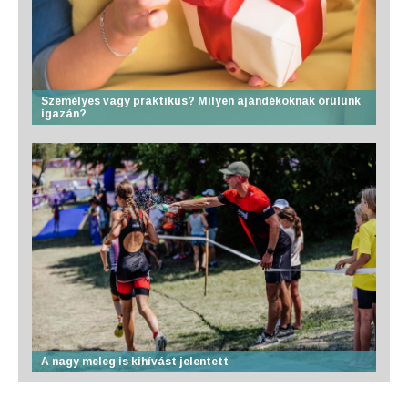
Személyes vagy praktikus? Milyen ajándékoknak örülünk
igazán?
A nagy meleg is kihívást jelentett