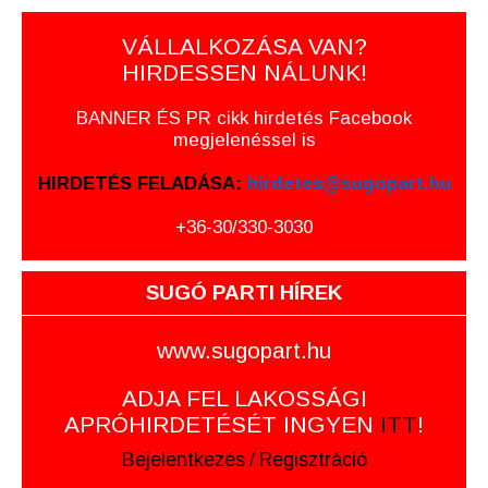
VÁLLALKOZÁSA VAN?
HIRDESSEN NÁLUNK!
BANNER ÉS PR cikk hirdetés Facebook
megjelenéssel is
HIRDETÉS FELADÁSA:
hirdetes@sugopart.hu
+36-30/330-3030
SUGÓ PARTI HÍREK
www.sugopart.hu
ADJA FEL LAKOSSÁGI
APRÓHIRDETÉSÉT INGYEN
ITT
!
Bejelentkezés
/
Regisztráció