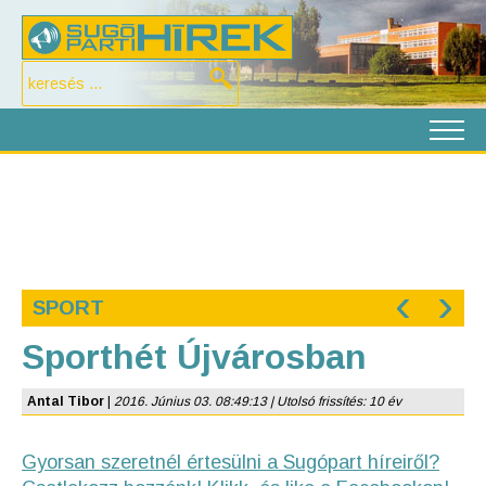
‹
›
SPORT
Sporthét Újvárosban
Antal Tibor
|
2016. Június 03. 08:49:13 | Utolsó frissítés: 10 év
Gyorsan szeretnél értesülni a Sugópart híreiről?