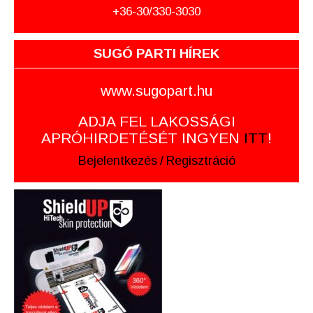
+36-30/330-3030
SUGÓ PARTI HÍREK
www.sugopart.hu
ADJA FEL LAKOSSÁGI
APRÓHIRDETÉSÉT INGYEN
ITT
!
Bejelentkezés
/
Regisztráció