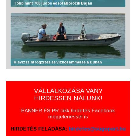
Több mint 700 judós edzőtáborozik Baján
Kisvízszintrögzítés és vízhozammérés a Dunán
VÁLLALKOZÁSA VAN?
HIRDESSEN NÁLUNK!
BANNER ÉS PR cikk hirdetés Facebook
megjelenéssel is
HIRDETÉS FELADÁSA:
hirdetes@sugopart.hu