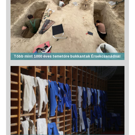
Több mint 1000 éves temetőre bukkantak Érsekcsanádnál