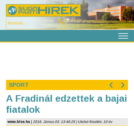
‹
›
SPORT
A Fradinál edzettek a bajai
fiatalok
www.blse.hu
|
2016. Június 03. 13:46:25 | Utolsó frissítés: 10 év