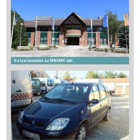
Kutyatámadás az MNÁMK-nál