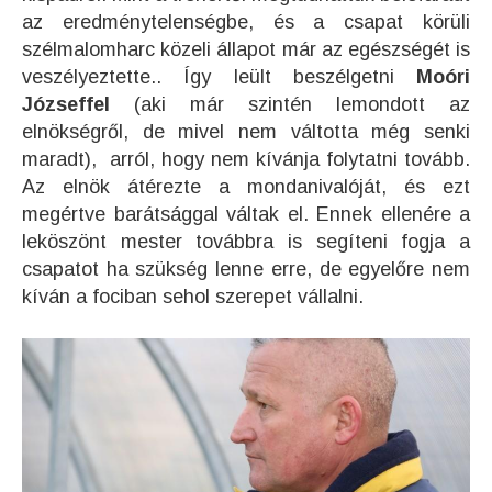
az eredménytelenségbe, és a csapat körüli
szélmalomharc közeli állapot már az egészségét is
veszélyeztette.. Így leült beszélgetni
Moóri
Józseffel
(aki már szintén lemondott az
elnökségről, de mivel nem váltotta még senki
maradt), arról, hogy nem kívánja folytatni tovább.
Az elnök átérezte a mondanivalóját, és ezt
megértve barátsággal váltak el. Ennek ellenére a
leköszönt mester továbbra is segíteni fogja a
csapatot ha szükség lenne erre, de egyelőre nem
kíván a fociban sehol szerepet vállalni.