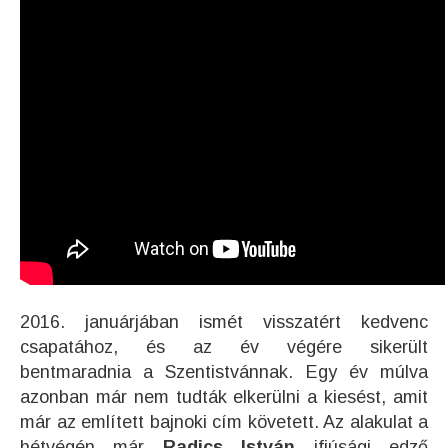
2016. januárjában ismét visszatért kedvenc
csapatához, és az év végére sikerült
bentmaradnia a Szentistvánnak. Egy év múlva
azonban már nem tudták elkerülni a kiesést, amit
már az említett bajnoki cím követett. Az alakulat a
hétvégén már
Radics István
ifjúsági edző