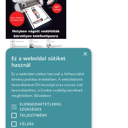
×
Ez a weboldal sütiket
használ
Ez a weboldal sütiket használ a felhasználói
élmény javítása érdekében. A weboldalunk
használatával Ön hozzájárul az összes süti
használatához, a Cookie szabályzatunknak
megfelelően.
Bővebben
ELENGEDHETETLENÜL
SZÜKSÉGES
TELJESÍTMÉNY
CÉLZÁS