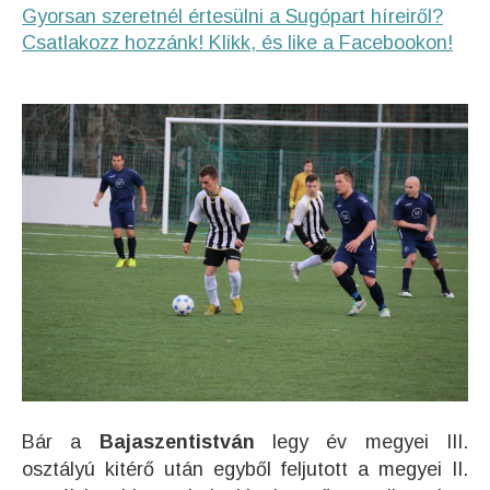
Gyorsan szeretnél értesülni a Sugópart híreiről?
Csatlakozz hozzánk! Klikk, és like a Facebookon!
Bár a
Bajaszentistván
legy év megyei III.
osztályú kitérő után egyből feljutott a megyei II.