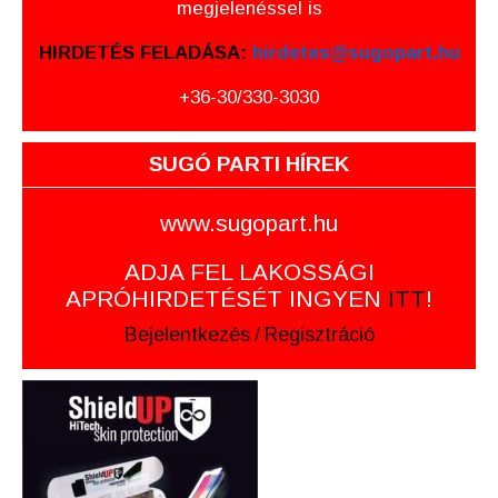
megjelenéssel is
HIRDETÉS FELADÁSA:
hirdetes@sugopart.hu
+36-30/330-3030
SUGÓ PARTI HÍREK
www.sugopart.hu
ADJA FEL LAKOSSÁGI
APRÓHIRDETÉSÉT INGYEN
ITT
!
Bejelentkezés
/
Regisztráció