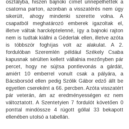
osztályba, hiszen bajnoki címet ünnepelhettek a
csatorna parton, azonban a visszatérés nem úgy
sikerült, ahogy mindenki szerette volna. A
csapatból meghatározó emberek igazoltak el,
illetve váltak harcképtelenné, így a bajnoki rajton
nem is tudtak kiállni a Géderlak ellen, illetve azóta
is többször foghíjas volt az alakulat. A 2.
fordulóban Szeremlén például Székely Csaba
kapusnak sérülten kellett vállalnia mezőnyben pár
percet, hogy ne sújtsa pontlevonás a gárdát,
amiért 10 emberrel vonult csak a pályára, a
Bácsborsód ellen pedig Szólik Gábor edző állt be
egyetlen csereként a 66. percben. Azóta visszatért
pár veterán, ám az eredményességen ez nem
változtatott. A Szentetyien 7 fordulót követően 0
ponttal mindössze 4 rúgott góllal 33 bekapott
ellenében utolsó a tabellán.