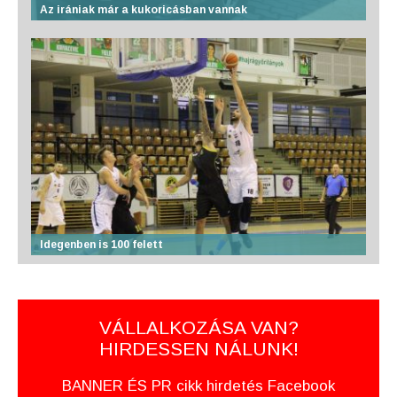
Az irániak már a kukoricásban vannak
Idegenben is 100 felett
VÁLLALKOZÁSA VAN?
HIRDESSEN NÁLUNK!
BANNER ÉS PR cikk hirdetés Facebook