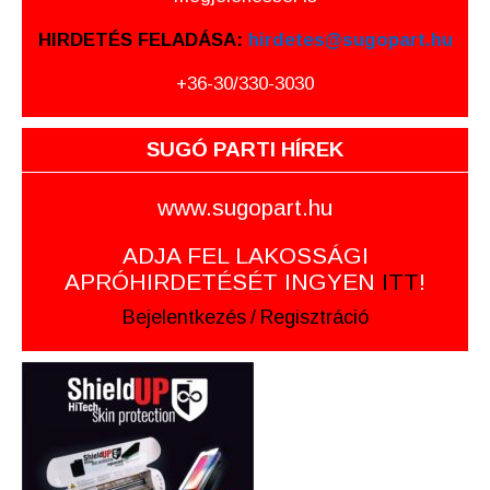
HIRDETÉS FELADÁSA:
hirdetes@sugopart.hu
+36-30/330-3030
SUGÓ PARTI HÍREK
www.sugopart.hu
ADJA FEL LAKOSSÁGI
APRÓHIRDETÉSÉT INGYEN
ITT
!
Bejelentkezés
/
Regisztráció