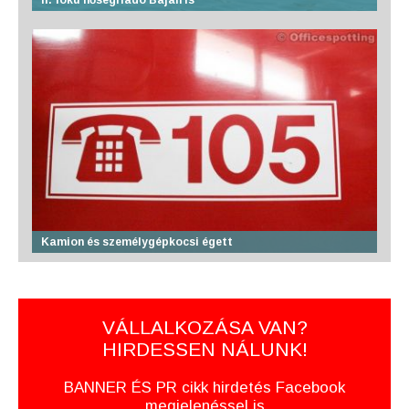
II. fokú hőségriadó Baján is
Kamion és személygépkocsi égett
VÁLLALKOZÁSA VAN?
HIRDESSEN NÁLUNK!
BANNER ÉS PR cikk hirdetés Facebook
megjelenéssel is