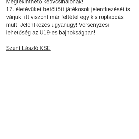
Megtekinthető kedvcsinálónak!
17. életévüket betöltött játékosok jelentkezését is
várjuk, itt viszont már feltétel egy kis röplabdás
múlt! Jelentkezés ugyanúgy! Versenyzési
lehetőség az U19-es bajnokságban!
Szent László KSE