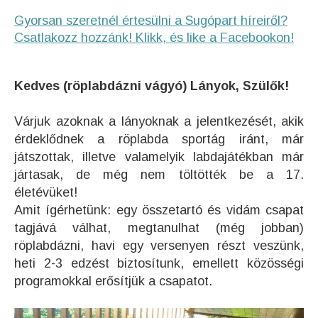
Gyorsan szeretnél értesülni a Sugópart híreiről?
Csatlakozz hozzánk! Klikk, és like a Facebookon!
Kedves (röplabdázni vágyó) Lányok, Szülők!
Várjuk azoknak a lányoknak a jelentkezését, akik
érdeklődnek a röplabda sportág iránt, már
játszottak, illetve valamelyik labdajátékban már
jártasak, de még nem töltötték be a 17.
életévüket!
Amit ígérhetünk: egy összetartó és vidám csapat
tagjává válhat, megtanulhat (még jobban)
röplabdázni, havi egy versenyen részt veszünk,
heti 2-3 edzést biztosítunk,
emellett közösségi
programokkal erősítjük a csapatot.