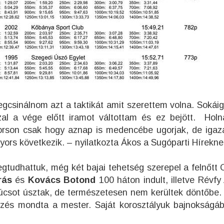
egcsinálnom azt a taktikát amit szerettem volna. Sokáig
al a vége előtt iramot váltottam és ez bejött. Hol
orson csak hogy aznap is medencébe ugorjak, de igaz
rs következik. – nyilatkozta Ákos a Sugóparti Hírekne
gtudhattuk, még két bajai tehetség szerepel a felnőtt 
rás
és
Kovács Botond
100 háton indult, illetve Révfy
súcsot úsztak, de természetesen nem kerültek döntőbe.
rzés mondta a mester. Saját korosztályuk bajnokságáb