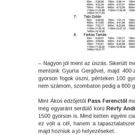
– Nagyon jól ment az úszás. Sikerült m
mentünk Gyurta Gergővel, majd 400-z
gyorson fogok úszni, pénteken 100 gy
nem számom, szombaton pedig a 800 gyo
Mint Ákos edzőjétől
Pass Ferenctől
me
még egyaránt serdülő korú
Révfy And
1500 gyorson is. Mind ketten egyéni c
ez volt a cél, hanem a tapasztalatsze
majd hozniuk a jó helyezéseket.