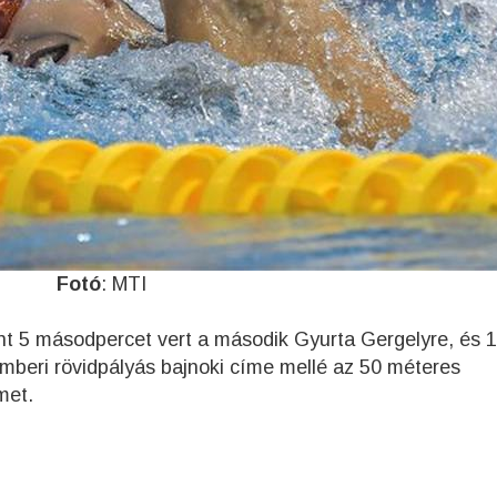
Fotó
: MTI
t 5 másodpercet vert a második Gyurta Gergelyre, és 1
mberi rövidpályás bajnoki címe mellé az 50 méteres
met.