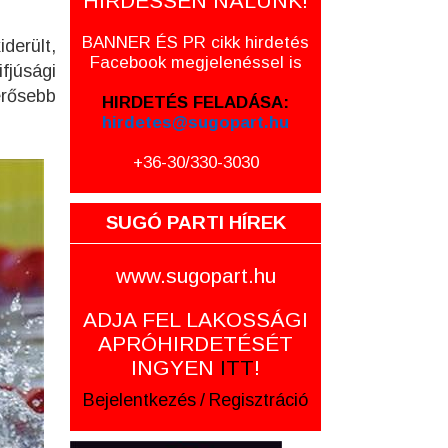
HIRDESSEN NÁLUNK!
BANNER ÉS PR cikk hirdetés
derült,
Facebook megjelenéssel is
fjúsági
erősebb
HIRDETÉS FELADÁSA:
hirdetes@sugopart.hu
+36-30/330-3030
SUGÓ PARTI HÍREK
www.sugopart.hu
ADJA FEL LAKOSSÁGI
APRÓHIRDETÉSÉT
INGYEN
ITT
!
Bejelentkezés
/
Regisztráció