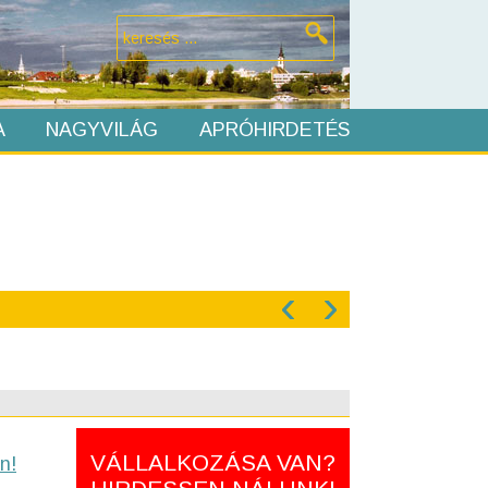
A
NAGYVILÁG
APRÓHIRDETÉS
‹
›
VÁLLALKOZÁSA VAN?
n!