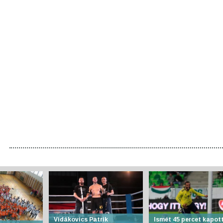
Vidákovics Patrik
Ismét 45 percet kapot