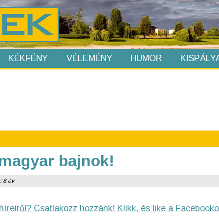
KÉKFÉNY
VÉLEMÉNY
HUMOR
KISPÁLY
 magyar bajnok!
: 8 év
híreiről? Csatlakozz hozzánk! Klikk, és like a Facebooko