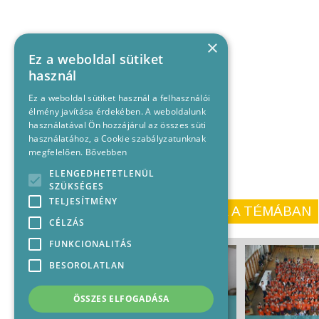
×
Ez a weboldal sütiket
használ
Ez a weboldal sütiket használ a felhasználói
élmény javítása érdekében. A weboldalunk
használatával Ön hozzájárul az összes süti
használatához, a Cookie szabályzatunknak
megfelelően.
Bővebben
ELENGEDHETETLENÜL
SZÜKSÉGES
TELJESÍTMÉNY
KORÁBBI CIKKEINK A TÉMÁBAN
CÉLZÁS
FUNKCIONALITÁS
BESOROLATLAN
ÖSSZES ELFOGADÁSA
A lakosságnak kiemelt
szerepe van a fecskék