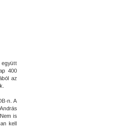
 együtt
nap 400
ából az
k.
OB-n. A
 András
 Nem is
an kell