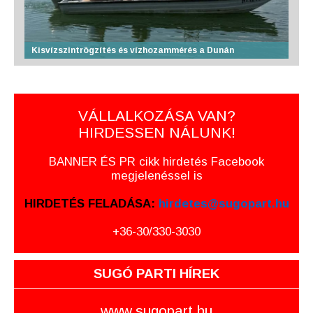
Kisvízszintrögzítés és vízhozammérés a Dunán
VÁLLALKOZÁSA VAN?
HIRDESSEN NÁLUNK!
BANNER ÉS PR cikk hirdetés Facebook
megjelenéssel is
HIRDETÉS FELADÁSA:
hirdetes@sugopart.hu
+36-30/330-3030
SUGÓ PARTI HÍREK
www.sugopart.hu