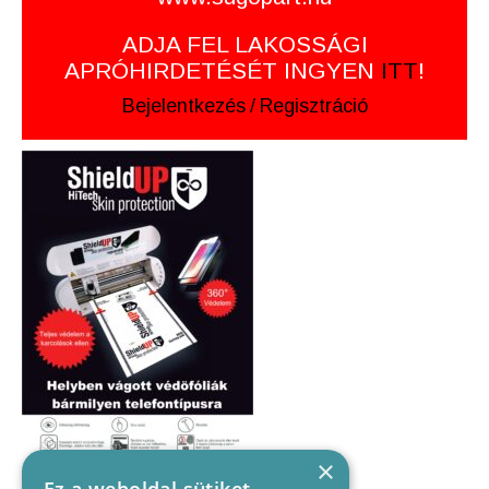
ADJA FEL LAKOSSÁGI
APRÓHIRDETÉSÉT INGYEN
ITT
!
Bejelentkezés
/
Regisztráció
×