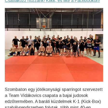
Csatlakozz hozzánk! Klikk, és like a Facebookon!
Szombaton egy jótékonysági sparringot szervezett
a Team Vidákovics csapata a bajai judosok
edzőtermében. A baráti küzdelmek K-1 (Kick-Box)
szabályrendszerben folytak, több mint 40-en