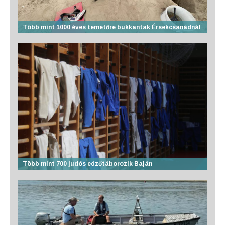
Több mint 1000 éves temetőre bukkantak Érsekcsanádnál
Több mint 700 judós edzőtáborozik Baján