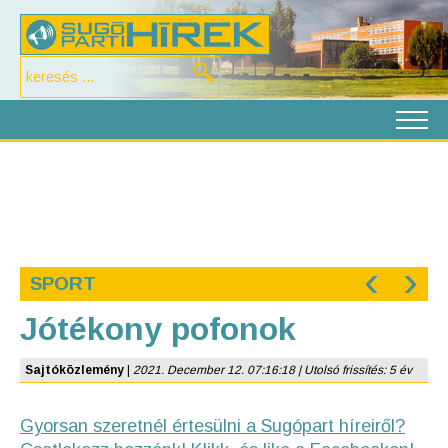
‹
›
SPORT
Jótékony pofonok
Sajtóközlemény
|
2021. December 12. 07:16:18 | Utolsó frissítés: 5 év
Gyorsan szeretnél értesülni a Sugópart híreiről?