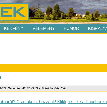
KÉKFÉNY
VÉLEMÉNY
HUMOR
KISPÁLY
?
2021. December 08. 05:41:29 | Utolsó frissítés: 5 év
híreiről? Csatlakozz hozzánk! Klikk, és like a Facebooko