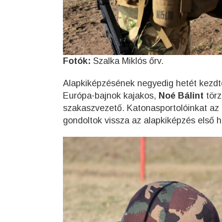
Fotók:
Szalka Miklós őrv.
Alapkiképzésének negyedig hetét kezdte
Európa-bajnok kajakos,
Noé Bálint
törz
szakaszvezető. Katonasportolóinkat az 
gondoltok vissza az alapkiképzés első 