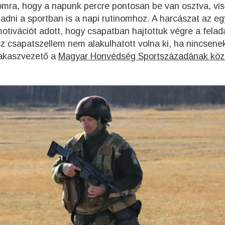
omra, hogy a napunk percre pontosan be van osztva, vi
adni a sportban is a napi rutinomhoz. A harcászat az eg
tivációt adott, hogy csapatban hajtottuk végre a felad
z csapatszellem nem alakulhatott volna ki, ha nincsenek
szakaszvezető a
Magyar Honvédség Sportszázadának köz