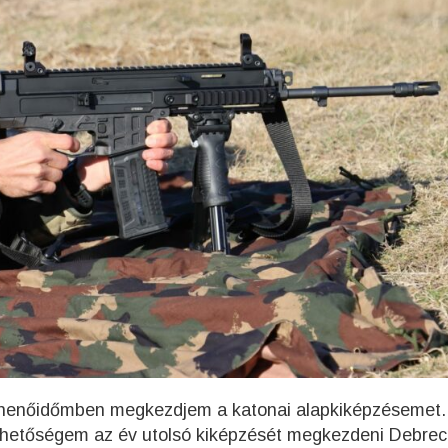
pihenőidőmben megkezdjem a katonai alapkiképzésemet
 lehetőségem az év utolsó kiképzését megkezdeni Debre