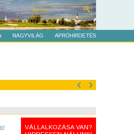
A
NAGYVILÁG
APRÓHIRDETÉS
‹
›
VÁLLALKOZÁSA VAN?
n!