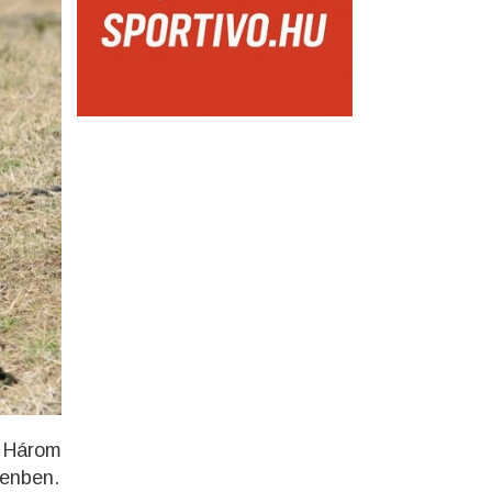
. Három
cenben.