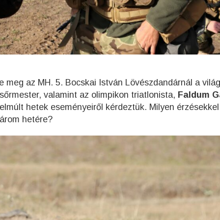
 meg az MH. 5. Bocskai István Lövészdandárnál a világ
sőrmester, valamint az olimpikon triatlonista,
Faldum G
elmúlt hetek eseményeiről kérdeztük. Milyen érzésekkel
három hetére?