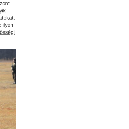
szont
yik
atokat.
 ilyen
össégi