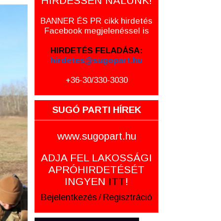
HIRDESSEN NÁLUNK!
BANNER ÉS PR cikk hirdetés
Facebook megjelenéssel is
HIRDETÉS FELADÁSA:
hirdetes@sugopart.hu
+36-30/330-3030
SUGÓ PARTI HÍREK
www.sugopart.hu
ADJA FEL LAKOSSÁGI
APRÓHIRDETÉSÉT
INGYEN
ITT
!
Bejelentkezés
/
Regisztráció