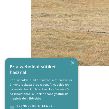
×
Ez a weboldal sütiket
használ
Ez a weboldal sütiket használ a felhasználói
élmény javítása érdekében. A weboldalunk
használatával Ön hozzájárul az összes süti
használatához, a Cookie szabályzatunknak
megfelelően.
Bővebben
ELENGEDHETETLENÜL