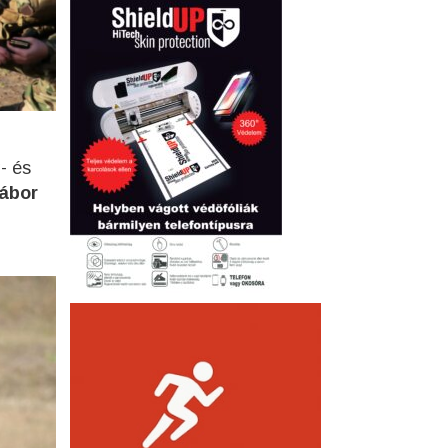
- és
ábor