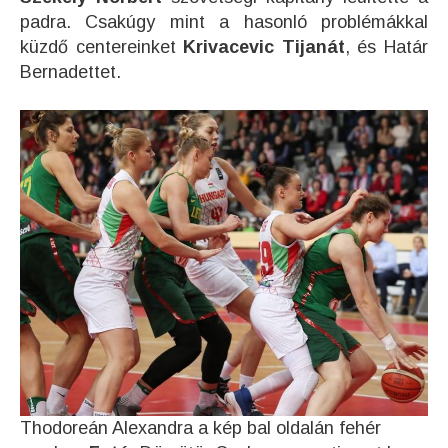
padra. Csakúgy mint a hasonló problémákkal
küzdő centereinket
Krivacevic Tijanát
, és Határ
Bernadettet.
Thodoreán Alexandra a kép bal oldalán fehér