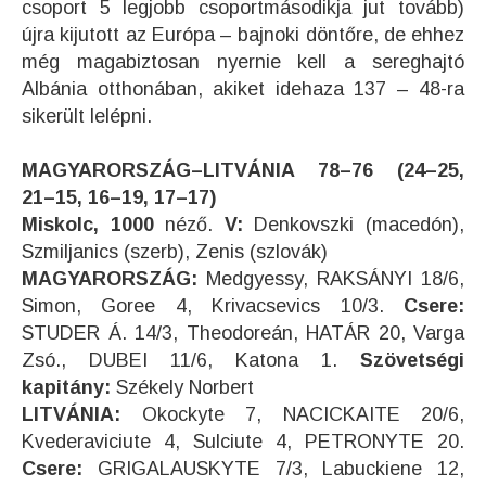
csoport 5 legjobb csoportmásodikja jut tovább)
újra kijutott az Európa – bajnoki döntőre, de ehhez
még magabiztosan nyernie kell a sereghajtó
Albánia otthonában, akiket idehaza 137 – 48-ra
sikerült lelépni.
MAGYARORSZÁG–LITVÁNIA 78–76 (24–25,
21–15, 16–19, 17–17)
Miskolc, 1000
néző.
V:
Denkovszki (macedón),
Szmiljanics (szerb), Zenis (szlovák)
MAGYARORSZÁG:
Medgyessy, RAKSÁNYI 18/6,
Simon, Goree 4, Krivacsevics 10/3.
Csere:
STUDER Á. 14/3, Theodoreán, HATÁR 20, Varga
Zsó., DUBEI 11/6, Katona 1.
Szövetségi
kapitány:
Székely Norbert
LITVÁNIA:
Okockyte 7, NACICKAITE 20/6,
Kvederaviciute 4, Sulciute 4, PETRONYTE 20.
Csere:
GRIGALAUSKYTE 7/3, Labuckiene 12,