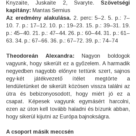
Knyzaite, Juskaite 2, Svaryte.
Szövetségi
kapitány:
Mantas Sernius
Az eredmény alakulása.
2. perc: 5–2. 5. p.: 7–
10. 7. p.: 17–12. 10. p.: 19–23. 15. p.: 39–31. 19.
p.: 45–40. 21. p.: 47–44. 26. p.: 60–44. 31. p.: 61–
63. 34. p.: 67–66. 36. p.: 67–72. 39. p.: 74–74
Theodoreán Alexandra:
Nagyon boldogok
vagyunk, hogy sikerült ez a győzelem. A harmadik
negyedben nagyobb előnyre tettünk szert, sajnos
egy-két játékvezető ítélet megtörte a
lendületünket de sikerült közösen vissza találni az
útra és bebizonyosodott, hogy miért jó ez a
csapat. Képesek vagyunk egymásért harcolni,
ezen az úton kell tovább haladni és bízunk abban,
hogy sikerül kijutni az Európa bajnokságra.
A csoport másik meccsén