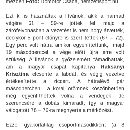
mezben
Fotó:
Dömötör Csaba, nemzetisport.hu
Ezt ki is használták a litvánok, akik a harmad
végére 61 – 59-re jöttek fel, majd a
zárófelvonásban a vezetést is nem hogy átvették,
deolykor 5 pont előnyre is szert tettek (67 – 72).
Egy perc volt hátra amikor egyenlítettünk, majd
19 másodperccel a vége előtt újra erre volt
szükség. A litvánok a győzelemért támadhattak,
ám a magyar csapat kapitánya
Raksányi
Krisztina
elcsente a labdát, és végig vezetve
értékesítette a ziccert. A hátralévő pár
másodpercben a korai örömnek köszönhetően
még egyenlíthettek volna a vendégek, de
szerencsére a dobás kimaradt, így a magyar
válogatott 78 – 76-ra megnyerte a mérkőzést.
Ezzel gyakorlatilag csoportmásodikként (a 8