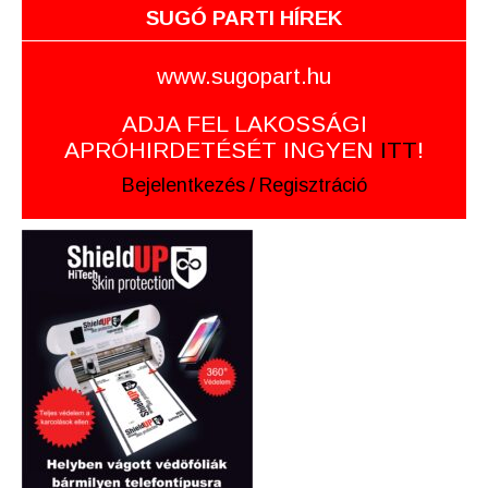
SUGÓ PARTI HÍREK
www.sugopart.hu
ADJA FEL LAKOSSÁGI
APRÓHIRDETÉSÉT INGYEN
ITT
!
Bejelentkezés
/
Regisztráció