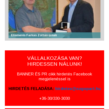
Elismerés Farkas Zoltán úrnak
VÁLLALKOZÁSA VAN?
HIRDESSEN NÁLUNK!
BANNER ÉS PR cikk hirdetés Facebook
megjelenéssel is
HIRDETÉS FELADÁSA:
hirdetes@sugopart.hu
+36-30/330-3030