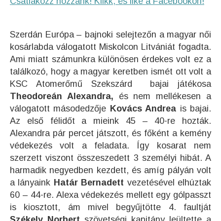
Csatlakozz hozzánk! Klikk, és like a Facebookon!
Szerdán Európa – bajnoki selejtezőn a magyar női
kosárlabda válogatott Miskolcon Litvániát fogadta.
Ami miatt számunkra különösen érdekes volt ez a
találkozó, hogy a magyar keretben ismét ott volt a
KSC Atomerőmű Szekszárd bajai játékosa
Theodoreán Alexandra,
és nem mellékesen a
válogatott másodedzője
Kovács Andrea
is bajai.
Az első félidőt a mieink 45 – 40-re hozták.
Alexandra pár percet játszott, és főként a kemény
védekezés volt a feladata. Így kosarat nem
szerzett viszont összeszedett 3 személyi hibát. A
harmadik negyedben kezdett, és amíg pályán volt
a lányaink
Határ Bernadett
vezetésével elhúztak
60 – 44-re. Alexa védekezés mellett egy gólpasszt
is kiosztott, ám mivel begyűjtötte 4. faultját
Székely Norbert
szövetségi kapitány leültette a