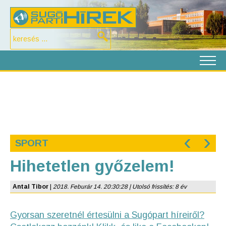
‹
›
SPORT
Hihetetlen győzelem!
Antal Tibor
|
2018. Feburár 14. 20:30:28 | Utolsó frissítés: 8 év
Gyorsan szeretnél értesülni a Sugópart híreiről?