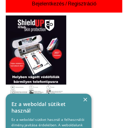
Bejelentkezés
/
Regisztráció
×
Ez a weboldal sütiket
használ
Ez a weboldal sütiket használ a felhasználói
élmény javítása érdekében. A weboldalunk