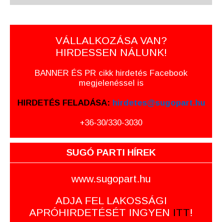
VÁLLALKOZÁSA VAN?
HIRDESSEN NÁLUNK!
BANNER ÉS PR cikk hirdetés Facebook
megjelenéssel is
HIRDETÉS FELADÁSA:
hirdetes@sugopart.hu
+36-30/330-3030
SUGÓ PARTI HÍREK
www.sugopart.hu
ADJA FEL LAKOSSÁGI
APRÓHIRDETÉSÉT INGYEN
ITT
!