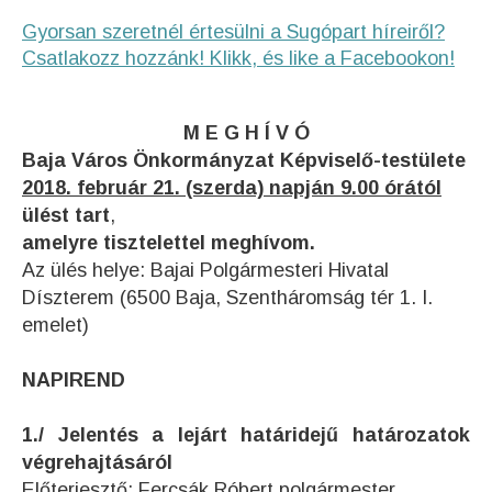
Gyorsan szeretnél értesülni a Sugópart híreiről?
Csatlakozz hozzánk! Klikk, és like a Facebookon!
M E G H Í V Ó
Baja Város Önkormányzat Képviselő-testülete
2018. február 21. (szerda) napján 9.00 órától
ülést tart
,
amelyre tisztelettel meghívom.
Az ülés helye: Bajai Polgármesteri Hivatal
Díszterem (6500 Baja, Szentháromság tér 1. I.
emelet)
NAPIREND
1./ Jelentés a lejárt határidejű határozatok
végrehajtásáról
Előterjesztő: Fercsák Róbert polgármester