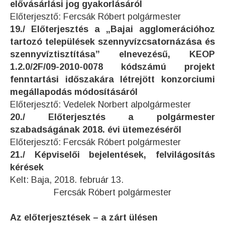
elővásárlási jog gyakorlásáról
Előterjesztő: Fercsák Róbert polgármester
19./ Előterjesztés a „Bajai agglomerációhoz
tartozó települések szennyvízcsatornázása és
szennyvíztisztítása” elnevezésű, KEOP
1.2.0/2F/09-2010-0078 kódszámú projekt
fenntartási időszakára létrejött konzorciumi
megállapodás módosításáról
Előterjesztő: Vedelek Norbert alpolgármester
20./ Előterjesztés a polgármester
szabadságának 2018. évi ütemezéséről
Előterjesztő: Fercsák Róbert polgármester
21./ Képviselői bejelentések, felvilágosítás
kérések
Kelt: Baja, 2018. február 13.
Fercsák Róbert polgármester
Az előterjesztések – a zárt ülésen