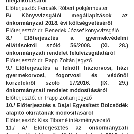
megalkotásáról
Előterjesztő: Fercsák Róbert polgármester
B/ Könyvvizsgálói megállapítások az
önkormányzat 2018. évi költségvetéséről
Előterjesztő: dr. Benedek József könyvvizsgáló
8./ Előterjesztés a gyermekvédelmi
ellátásokról szóló 56/2008. (XI. 28.)
önkormányzati rendelet felülvizsgálatáról
Előterjesztő: dr. Papp Zoltán jegyző
9./ Előterjesztés a felnőtt háziorvosi, házi
gyermekorvosi, fogorvosi és védőnői
körzetekről szóló 17/2016. (IX. 29.)
önkormányzati rendelet módosításáról
Előterjesztő: dr. Papp Zoltán jegyző
10./ Előterjesztés a Bajai Egyesített Bölcsődék
alapító okiratának módosításáról
Előterjesztő: Kiss Tiborné intézményvezető
11./ A/ Előterjesztés az önkormányzati