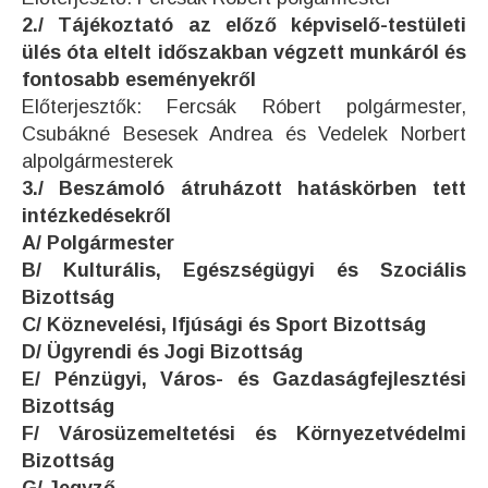
2./ Tájékoztató az előző képviselő-testületi
ülés óta eltelt időszakban végzett munkáról és
fontosabb eseményekről
Előterjesztők: Fercsák Róbert polgármester,
Csubákné Besesek Andrea és Vedelek Norbert
alpolgármesterek
3./ Beszámoló átruházott hatáskörben tett
intézkedésekről
A/ Polgármester
B/ Kulturális, Egészségügyi és Szociális
Bizottság
C/ Köznevelési, Ifjúsági és Sport Bizottság
D/ Ügyrendi és Jogi Bizottság
E/ Pénzügyi, Város- és Gazdaságfejlesztési
Bizottság
F/ Városüzemeltetési és Környezetvédelmi
Bizottság