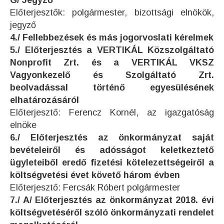
G/ Jegyző
Előterjesztők: polgármester, bizottsági elnökök,
jegyző
4./ Fellebbezések és más jogorvoslati kérelmek
5./ Előterjesztés a VERTIKÁL Közszolgáltató
Nonprofit Zrt. és a VERTIKÁL VKSZ
Vagyonkezelő és Szolgáltató Zrt.
beolvadással történő egyesülésének
elhatározásáról
Előterjesztő: Ferencz Kornél, az igazgatóság
elnöke
6./ Előterjesztés az önkormányzat saját
bevételeiről és adósságot keletkeztető
ügyleteiből eredő fizetési kötelezettségeiről a
költségvetési évet követő három évben
Előterjesztő: Fercsák Róbert polgármester
7./ A/ Előterjesztés az önkormányzat 2018. évi
költségvetéséről szóló önkormányzati rendelet