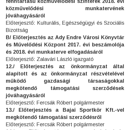
fenntartású közművelődési színterek 2018. évi
közművelődési munkatervének
jóváhagyásáról
Előterjesztő: Kulturális, Egészségügyi és Szociális
Bizottság
B/ Előterjesztés az Ady Endre Városi Könyvtár
és Művelődési Központ 2017. évi beszámolója
és 2018. évi munkaterve elfogadásáról
Előterjesztő: Zalavári László igazgató
12./ Előterjesztés az önkormányzat által
alapított és az önkormányzat részvételével
működő gazdasági társaságokkal
megkötendő támogatási szerződések
jóváhagyásáról
Előterjesztő: Fercsák Róbert polgármester
13./ Előterjesztés a Bajai Sportkör Kft.-vel
megkötendő támogatási szerződésről
Előterjesztő: Fercsák Róbert polgármester