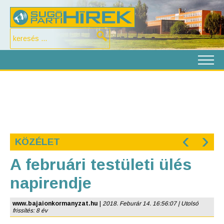
‹
›
KÖZÉLET
A februári testületi ülés
napirendje
www.bajaionkormanyzat.hu
|
2018. Feburár 14. 16:56:07 | Utolsó
frissítés: 8 év