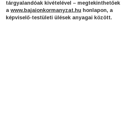
tárgyalandóak kivételével – megtekinthetőek
a
www.bajaionkormanyzat.hu
honlapon, a
képviselő-testületi ülések anyagai között.