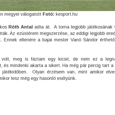
un megyei válogatott
Fotó:
kesport.hu
tékos
Róth Antal
adta át. A torna legjobb játékosának 
tták. Az ezüstérem megszerzése, az eddigi legjobb er
. Ennek ellenére a bajai mester Vanó Sándor érthet
 volt, meg is fáztam egy kicsit, de nem ez a leg
 és mindenki akarta a sikert. Ha még pár percig tart a
 játékidőben. Olyan érzésem van, mint amikor elve
 mikor lesz még egy hasonló esélyünk.