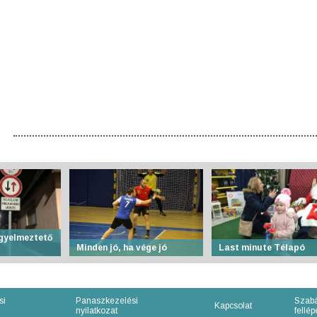
igyelmeztető
Minden jó, ha vége jó
Last minute Télapó
si
Panaszkezelési
Szabá
Kapcsolat
nyilatkozat
fellépe