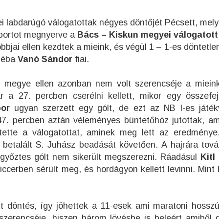
 labdarúgó válogatottak négyes döntőjét Pécsett, mely
oportot megnyerve a
Bács – Kiskun megyei válogatott
bbjai ellen kezdtek a mieink, és végül 1 – 1-es döntetle
áléba
Vanó Sándor
fiai.
n
megye ellen azonban nem volt szerencséje a miein
r a 27. percben cserélni kellett, mikor egy összefej
or
ugyan szerzett egy gólt, de ezt az NB I-es játék
 47. percben aztán véleményes büntetőhöz jutottak, am
sztette a válogatottat, aminek meg lett az eredménye
 betalált S. Juhász beadását követően. A hajrára tová
yőztes gólt nem sikerült megszerezni. Ráadásul
Kitl
cerben sérült meg, és hordágyon kellett levinni. Mint k
tt döntés, így jöhettek a 11-esek ami maratoni hossz
erencséje, hiszen három lövésbe is beleért amiből gó