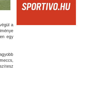
végül a
edménye
ően egy
nagyobb
 meccs,
szítesz