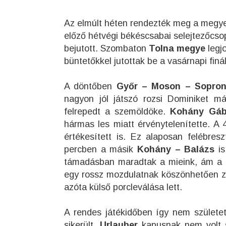
Az elmúlt héten rendezték meg a megyei
előző hétvégi békéscsabai selejtezőcs
bejutott. Szombaton
Tolna megye
legjo
büntetőkkel jutottak be a vasárnapi fin
A döntőben
Győr – Moson – Sopro
nagyon jól játszó rozsi Dominiket má
felrepedt a szemöldöke.
Kohány Gáb
hármas les miatt érvénytelenítette. A
értékesített is. Ez alaposan felébre
percben a másik
Kohány – Balázs
is
támadásban maradtak a mieink, ám a g
egy rossz mozdulatnak köszönhetően zic
azóta külső porcleválása lett.
A rendes játékidőben így nem születe
sikerült.
Urlauber
kapusnak nem volt sz