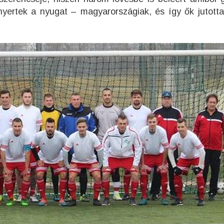
yertek a nyugat – magyarországiak, és így ők jutotta