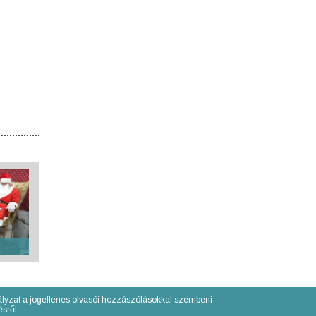
lyzat a jogellenes olvasói hozzászólásokkal szembeni
́sről