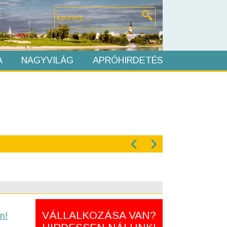
A
NAGYVILÁG
APRÓHIRDETÉS
‹
›
VÁLLALKOZÁSA VAN?
n!