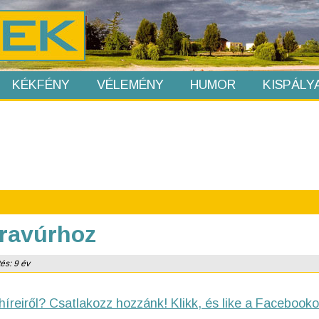
KÉKFÉNY
VÉLEMÉNY
HUMOR
KISPÁLY
bravúrhoz
és: 9 év
híreiről? Csatlakozz hozzánk! Klikk, és like a Facebooko