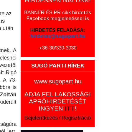
HIRDESSEN NÁLUNK!
BANNER ÉS PR cikk hirdetés
re az
Facebook megjelenéssel is
is
n után
HIRDETÉS FELADÁSA:
hirdetes@sugopart.hu
+36-30/330-3030
knek. A
elésnél
vezetői
SUGÓ PARTI HÍREK
it Rigó
. A 73.
www.sugopart.hu
bbra is
ADJA FEL LAKOSSÁGI
 Zoltán
APRÓHIRDETÉSÉT
iderült
INGYEN
ITT
!
Bejelentkezés
/
Regisztráció
úságúra
l lett.