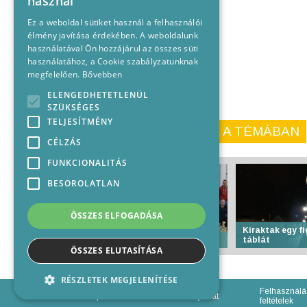
használ
Ez a weboldal sütiket használ a felhasználói
élmény javítása érdekében. A weboldalunk
használatával Ön hozzájárul az összes süti
használatához, a Cookie szabályzatunknak
megfelelően.
Bővebben
ELENGEDHETETLENÜL
SZÜKSÉGES
TELJESÍTMÉNY
KORÁBBI CIKKEINK A TÉMÁBAN
CÉLZÁS
FUNKCIONALITÁS
BESOROLATLAN
ÖSSZES ELFOGADÁSA
Kiraktak egy f
Focival emlékeztek
táblát
ÖSSZES ELUTASÍTÁSA
RÉSZLETEK MEGJELENÍTÉSE
Felhasználá
Impresszum
Médiajánlat
feltételek