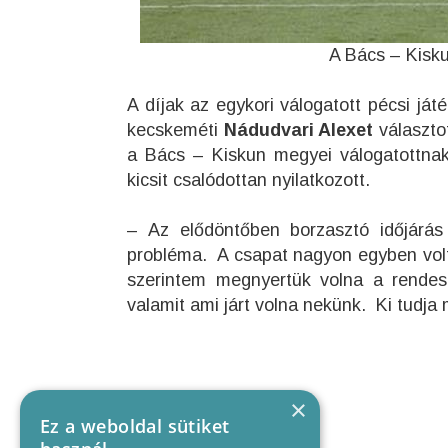
A Bács – Kisk
A díjak az egykori válogatott pécsi já
kecskeméti
Nádudvari Alexet
választo
a Bács – Kiskun megyei válogatottnak
kicsit csalódottan nyilatkozott.
– Az elődöntőben borzasztó időjárás
probléma. A csapat nagyon egyben volt,
szerintem megnyertük volna a rendes
valamit ami járt volna nekünk. Ki tudja
×
Ez a weboldal sütiket