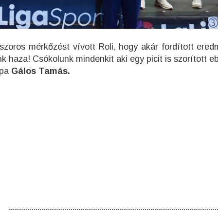
zoros mérkőzést vívott Roli, hogy akár fordított ered
nk haza! Csókolunk mindenkit aki egy picit is szorított 
apa
Gálos Tamás.