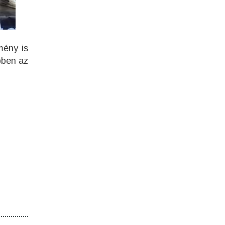
mény is
ebben az