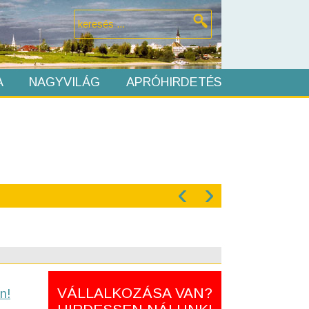
A
NAGYVILÁG
APRÓHIRDETÉS
‹
›
VÁLLALKOZÁSA VAN?
n!