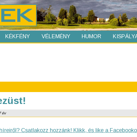
KÉKFÉNY
VÉLEMÉNY
HUMOR
KISPÁLY
ezüst!
7 év
híreiről? Csatlakozz hozzánk! Klikk, és like a Facebooko