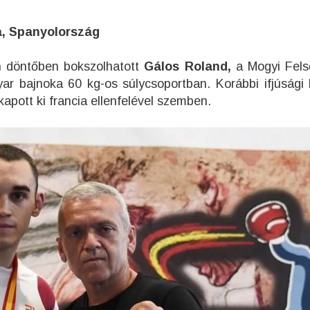
a, Spanyolország
 döntőben bokszolhatott
Gálos Roland,
a Mogyi Fels
ar bajnoka 60 kg-os súlycsoportban. Korábbi ifjúsági
apott ki francia ellenfelével szemben.