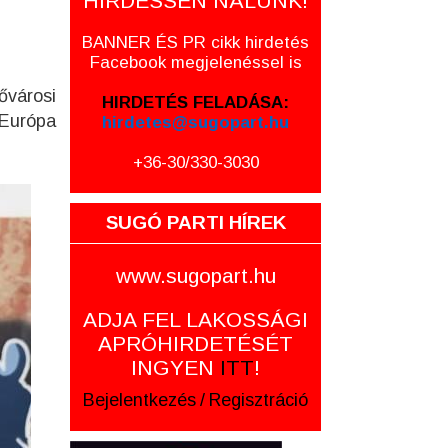
HIRDESSEN NÁLUNK!
BANNER ÉS PR cikk hirdetés
Facebook megjelenéssel is
ővárosi
HIRDETÉS FELADÁSA:
 Európa
hirdetes@sugopart.hu
+36-30/330-3030
SUGÓ PARTI HÍREK
www.sugopart.hu
ADJA FEL LAKOSSÁGI
APRÓHIRDETÉSÉT
INGYEN
ITT
!
Bejelentkezés
/
Regisztráció