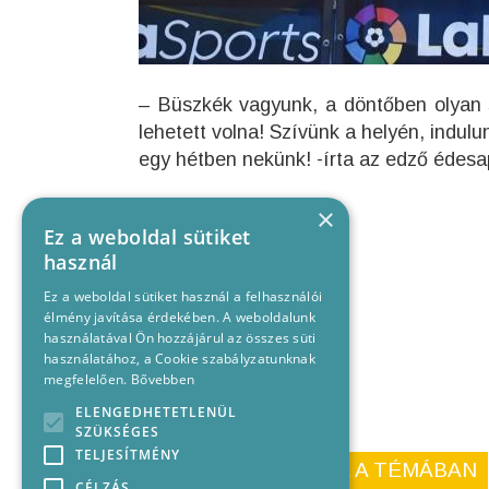
– Büszkék vagyunk, a döntőben olyan s
lehetett volna! Szívünk a helyén, indulu
egy hétben nekünk! -írta az edző édes
×
Ez a weboldal sütiket
használ
Ez a weboldal sütiket használ a felhasználói
élmény javítása érdekében. A weboldalunk
használatával Ön hozzájárul az összes süti
használatához, a Cookie szabályzatunknak
megfelelően.
Bővebben
ELENGEDHETETLENÜL
SZÜKSÉGES
TELJESÍTMÉNY
KORÁBBI CIKKEINK A TÉMÁBAN
CÉLZÁS