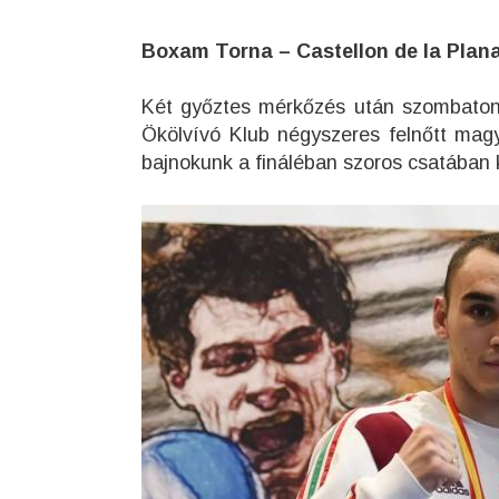
Boxam Torna – Castellon de la Plan
Két győztes mérkőzés után szombaton
Ökölvívó Klub négyszeres felnőtt magy
bajnokunk a fináléban szoros csatában k