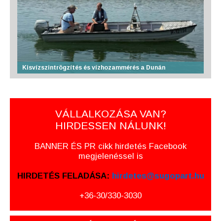
Kisvízszintrögzítés és vízhozammérés a Dunán
VÁLLALKOZÁSA VAN?
HIRDESSEN NÁLUNK!
BANNER ÉS PR cikk hirdetés Facebook
megjelenéssel is
HIRDETÉS FELADÁSA:
hirdetes@sugopart.hu
+36-30/330-3030