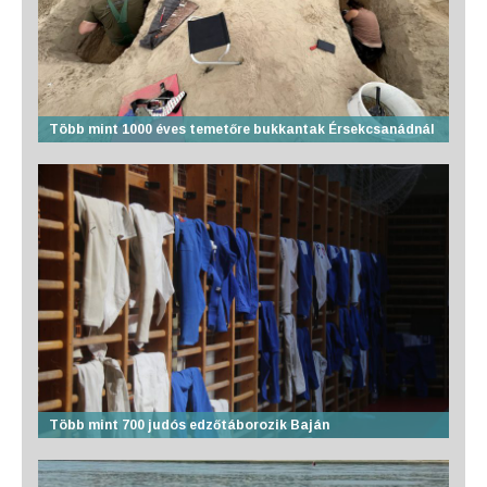
Több mint 1000 éves temetőre bukkantak Érsekcsanádnál
Több mint 700 judós edzőtáborozik Baján