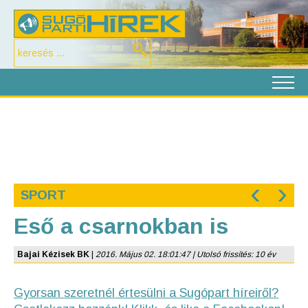
‹
›
SPORT
Eső a csarnokban is
Bajai Kézisek BK
|
2016. Május 02. 18:01:47 | Utolsó frissítés: 10 év
Gyorsan szeretnél értesülni a Sugópart híreiről?