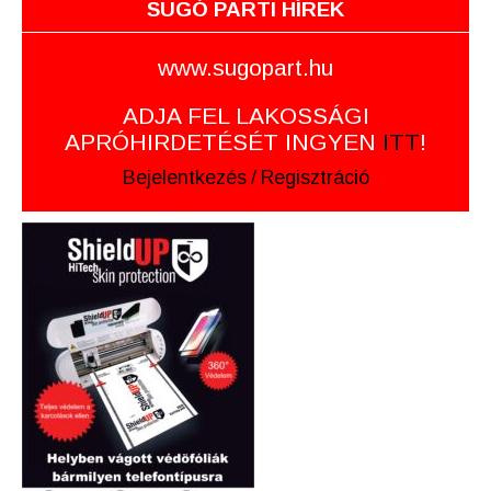
SUGÓ PARTI HÍREK
www.sugopart.hu
ADJA FEL LAKOSSÁGI
APRÓHIRDETÉSÉT INGYEN
ITT
!
Bejelentkezés
/
Regisztráció