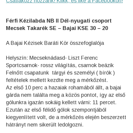
Csatlakozz hozzánk! Klikk, és like a Facebookon!
Férfi Kézilabda NB II Dél-nyugati csoport
Mecsek Takarék SE – Bajai KSE 30 – 20
A Bajai Kézisek Baráti Kör összefoglalója
Helyszín: Mecseknádasd- Liszt Ferenc
Sportcsarnok- rossz világítás, csarnok beázik
Felnőtt csapatunk tárgyi és személyi ( bírók )
feltételek mellett kezdte meg a mérkőzést.
Az első 10 perc a hazaiak rohamából állt, a bajai
gárda nem találta meg a közös pontot, így az első
gólunkra igazán sokáig kellett várni: 11 percet.
Ezután az első félidő gólok szempontjából
kiegyenlített volt, de a mérkőzés elején beszerzett
hátrányt nem sikerült ledolgozni.