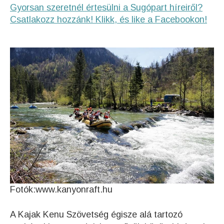
Gyorsan szeretnél értesülni a Sugópart híreiről?
Csatlakozz hozzánk! Klikk, és like a Facebookon!
Fotók:www.kanyonraft.hu
A Kajak Kenu Szövetség égisze alá tartozó