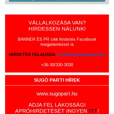
VÁLLALKOZÁSA VAN?
HIRDESSEN NÁLUNK!
BANNER ÉS PR cikk hirdetés Facebook
megjelenéssel is
HIRDETÉS FELADÁSA:
hirdetes@sugopart.hu
+36-30/330-3030
SUGÓ PARTI HÍREK
www.sugopart.hu
ADJA FEL LAKOSSÁGI
APRÓHIRDETÉSÉT INGYEN
ITT
!