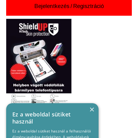
Bejelentkezés
/
Regisztráció
×
Ez a weboldal sütiket
használ
Ez a weboldal sütiket használ a felhasználói
élmény javítása érdekében. A weboldalunk