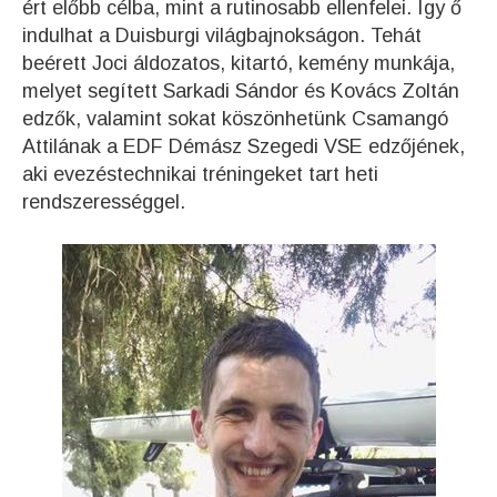
ért előbb célba, mint a rutinosabb ellenfelei. Így ő
indulhat a Duisburgi világbajnokságon. Tehát
beérett Joci áldozatos, kitartó, kemény munkája,
melyet segített Sarkadi Sándor és Kovács Zoltán
edzők, valamint sokat köszönhetünk Csamangó
Attilának a EDF Démász Szegedi VSE edzőjének,
aki evezéstechnikai tréningeket tart heti
rendszerességgel.