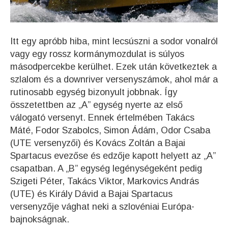
Itt egy apróbb hiba, mint lecsúszni a sodor vonalról
vagy egy rossz kormánymozdulat is súlyos
másodpercekbe kerülhet. Ezek után következtek a
szlalom és a downriver versenyszámok, ahol már a
rutinosabb egység bizonyult jobbnak. Így
összetettben az „A” egység nyerte az első
válogató versenyt. Ennek értelmében Takács
Máté, Fodor Szabolcs, Simon Ádám, Odor Csaba
(UTE versenyzői) és Kovács Zoltán a Bajai
Spartacus evezőse és edzője kapott helyett az „A”
csapatban. A „B” egység legénységeként pedig
Szigeti Péter, Takács Viktor, Markovics András
(UTE) és Király Dávid a Bajai Spartacus
versenyzője vághat neki a szlovéniai Európa-
bajnokságnak.