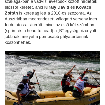
szakágakban a vadvízi evezősök között hirdettek
először keretet, ahol
Király Dávid
és
Kovács
Zoltán
is kerettag lett a 2016-os szezonra. Az
Ausztriában megrendezett válogató verseny igen
fordulatosra sikerült, mivel az első két számban
(sprint és a head to head) a „B” egység bizonyult
jobbnak, melyet a pontosabb pályatartásnak
köszönhettek.