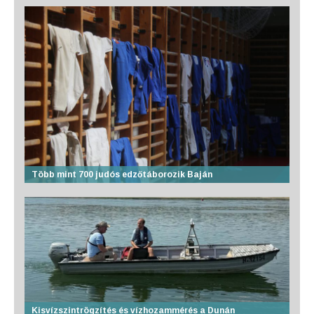
Több mint 700 judós edzőtáborozik Baján
Kisvízszintrögzítés és vízhozammérés a Dunán