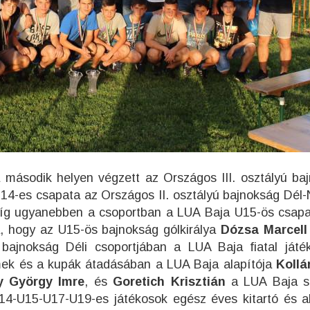
második helyen végzett az Országos III. osztályú ba
14-es csapata az Országos II. osztályú bajnoksá
g Dél-
míg ugyanebben a csoportban a LUA Baja U15-ös csapat
, hogy az U15-ös bajnokság gólkirálya
Dózsa Marcell
bajnokság Déli csoportjában a LUA Baja fiatal játé
mek és a kupák átadásában a LUA Baja alapítója
Kollá
y György Imre
, és
Goretich Krisztián
a LUA Baja s
14-U15-U17-U19-es játékosok egész éves kitartó és a