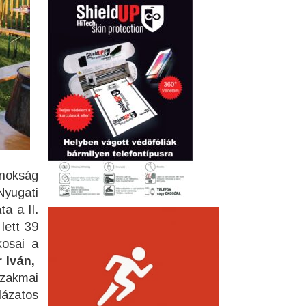
jnokság
Nyugati
a a II.
lett 39
kosai a
r Iván,
zakmai
lázatos