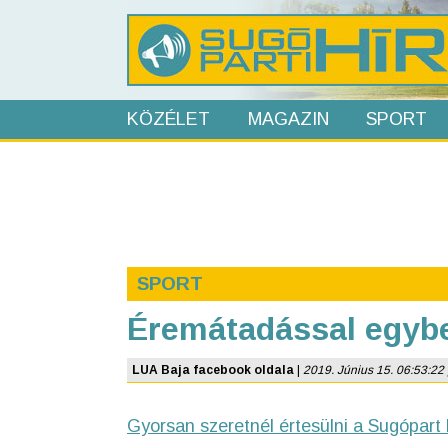
KÖZÉLET
MAGAZIN
SPORT
SPORT
Éremátadással egyb
LUA Baja facebook oldala
|
2019. Június 15. 06:53:22 | 
Gyorsan szeretnél értesülni a Sugópart 