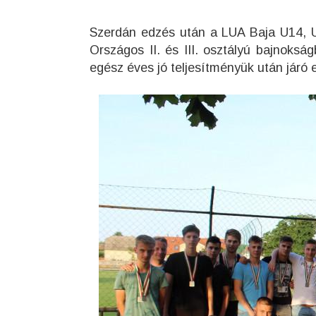
Szerdán edzés után a LUA Baja U14, U
Országos II. és III. osztályú bajnoksá
egész éves jó teljesítményük után járó