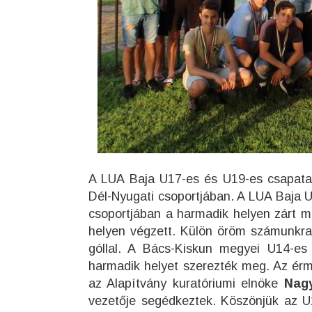
A LUA Baja U17-es és U19-es csapata 
Dél-Nyugati csoportjában. A LUA Baja U
csoportjában a harmadik helyen zárt 
helyen végzett. Külön öröm számunkra
góllal. A Bács-Kiskun megyei U14-es 
harmadik helyet szerezték meg. Az ér
az Alapítvány kuratóriumi elnöke
Nag
vezetője segédkeztek. Köszönjük az U