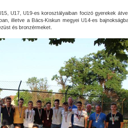
15, U17, U19-es korosztályaiban focizó gyerekek átve
gban, illetve a Bács-Kiskun megyei U14-es bajnokságba
 ezüst és bronzérmeket.