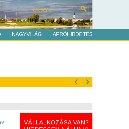
A
NAGYVILÁG
APRÓHIRDETÉS
‹
›
VÁLLALKOZÁSA VAN?
n!