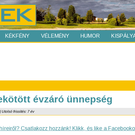
KÉKFÉNY
VÉLEMÉNY
HUMOR
KISPÁLY
ekötött évzáró ünnepség
Utolsó frissítés: 7 év
híreiről? Csatlakozz hozzánk! Klikk, és like a Facebooko