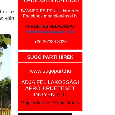
HIRDESSEN NÁLUNK!
BANNER ÉS PR cikk hirdetés
tték az
Facebook megjelenéssel is
n elért
HIRDETÉS FELADÁSA:
hirdetes@sugopart.hu
+36-30/330-3030
SUGÓ PARTI HÍREK
www.sugopart.hu
ADJA FEL LAKOSSÁGI
APRÓHIRDETÉSÉT
INGYEN
ITT
!
Bejelentkezés
/
Regisztráció