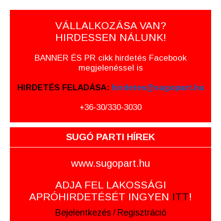
VÁLLALKOZÁSA VAN?
HIRDESSEN NÁLUNK!
BANNER ÉS PR cikk hirdetés Facebook
megjelenéssel is
HIRDETÉS FELADÁSA:
hirdetes@sugopart.hu
+36-30/330-3030
SUGÓ PARTI HÍREK
www.sugopart.hu
ADJA FEL LAKOSSÁGI
APRÓHIRDETÉSÉT INGYEN
ITT
!
Bejelentkezés
/
Regisztráció