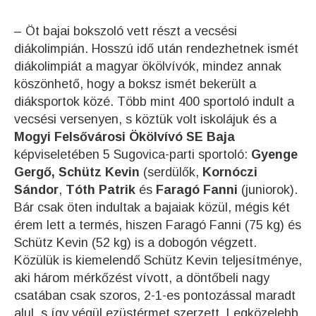
– Öt bajai bokszoló vett részt a vecsési
diákolimpián. Hosszú idő után rendezhetnek ismét
diákolimpiát a magyar ökölvívók, mindez annak
köszönhető, hogy a boksz ismét bekerült a
diáksportok közé. Több mint 400 sportoló indult a
vecsési versenyen, s köztük volt iskolájuk és a
Mogyi Felsővárosi Ökölvívó SE Baja
képviseletében 5 Sugovica-parti sportoló:
Gyenge
Gergő, Schütz Kevin
(serdülők,
Kornóczi
Sándor
,
Tóth Patrik
és
Faragó Fanni
(juniorok).
Bár csak öten indultak a bajaiak közül, mégis két
érem lett a termés, hiszen Faragó Fanni (75 kg) és
Schütz Kevin (52 kg) is a dobogón végzett.
Közülük is kiemelendő Schütz Kevin teljesítménye,
aki három mérkőzést vívott, a döntőbeli nagy
csatában csak szoros, 2-1-es pontozással maradt
alul, s így végül ezüstérmet szerzett. Legközelebb