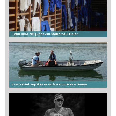
Több mint 700 judós edzőtáborozik Baján
Kisvízszintrögzítés és vízhozammérés a Dunán