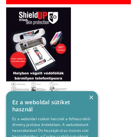
×
Ez a weboldal sütiket
használ
Ez a weboldal sütiket használ a felhasználói
élmény javítása érdekében. A weboldalunk
használatával Ön hozzájárul az összes süti
használatához, a Cookie szabályzatunknak