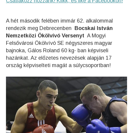
Csatlakozz hozzánk! Klikk, és like a Facebookon!
A hét második felében immár 62. alkalommal
rendezik meg Debrecenben
Bocskai István
Nemzetközi Ökölvívó Versenyt
A Mogyi
Felsővárosi Ökölvívó SE négyszeres magyar
bajnoka, Gálos Roland 60 kg- ban képviseli
hazánkat. Az előzetes nevezések alapján 17
ország képviselteti magát a súlycsoportban!