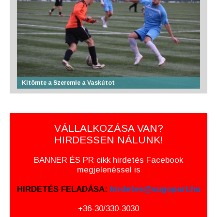
Kitömte a Szeremle a Vaskútot
VÁLLALKOZÁSA VAN?
HIRDESSEN NÁLUNK!
BANNER ÉS PR cikk hirdetés Facebook
megjelenéssel is
HIRDETÉS FELADÁSA:
hirdetes@sugopart.hu
+36-30/330-3030