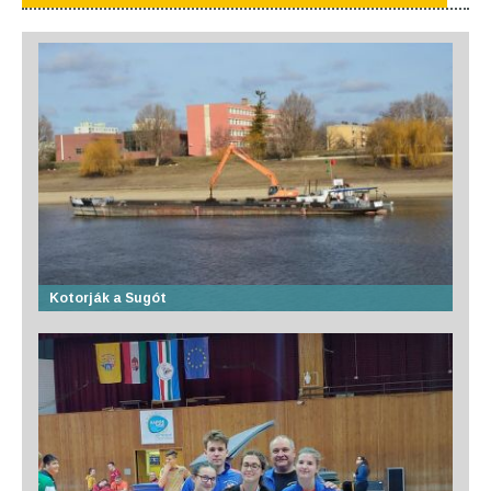
Kotorják a Sugót