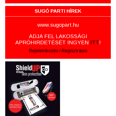
SUGÓ PARTI HÍREK
www.sugopart.hu
ADJA FEL LAKOSSÁGI
APRÓHIRDETÉSÉT INGYEN
ITT
!
Bejelentkezés
/
Regisztráció