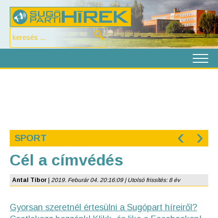
‹
›
SPORT
Cél a címvédés
Antal Tibor
|
2019. Feburár 04. 20:16:09 | Utolsó frissítés: 8 év
Gyorsan szeretnél értesülni a Sugópart híreiről?