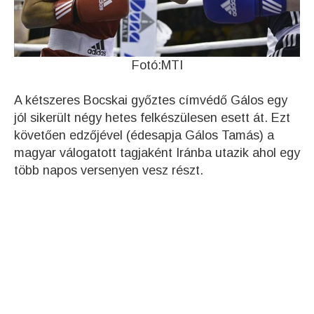
Fotó:MTI
A kétszeres Bocskai győztes címvédő Gálos egy
jól sikerült négy hetes felkészülesen esett át. Ezt
követően edzőjével (édesapja Gálos Tamás) a
magyar válogatott tagjaként Iránba utazik ahol egy
több napos versenyen vesz részt.